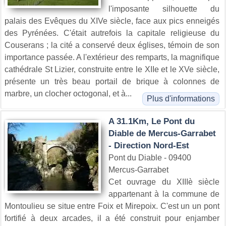
l'imposante silhouette du
palais des Evêques du XIVe siècle, face aux pics enneigés
des Pyrénées. C'était autrefois la capitale religieuse du
Couserans ; la cité a conservé deux églises, témoin de son
importance passée. A l'extérieur des remparts, la magnifique
cathédrale St Lizier, construite entre le XIIe et le XVe siècle,
présente un très beau portail de brique à colonnes de
marbre, un clocher octogonal, et à...
Plus d'informations
A 31.1Km, Le Pont du
Diable de Mercus-Garrabet
- Direction Nord-Est
Pont du Diable - 09400
Mercus-Garrabet
Cet ouvrage du XIIIè siècle
appartenant à la commune de
Montoulieu se situe entre Foix et Mirepoix. C'est un un pont
fortifié à deux arcades, il a été construit pour enjamber