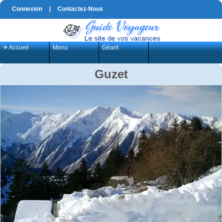
Connexion
|
Contactez-Nous
✈ Accueil
Menu
Géant
Guzet