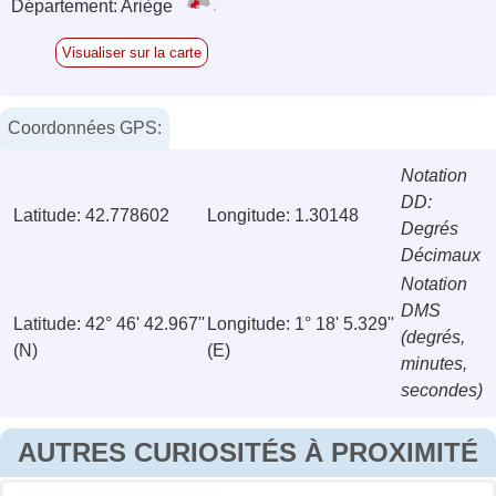
Département: Ariège
Visualiser sur la carte
Coordonnées GPS:
Notation
DD:
Latitude: 42.778602
Longitude: 1.30148
Degrés
Décimaux
Notation
DMS
Latitude: 42° 46' 42.967''
Longitude: 1° 18' 5.329''
(degrés,
(N)
(E)
minutes,
secondes)
AUTRES CURIOSITÉS À PROXIMITÉ