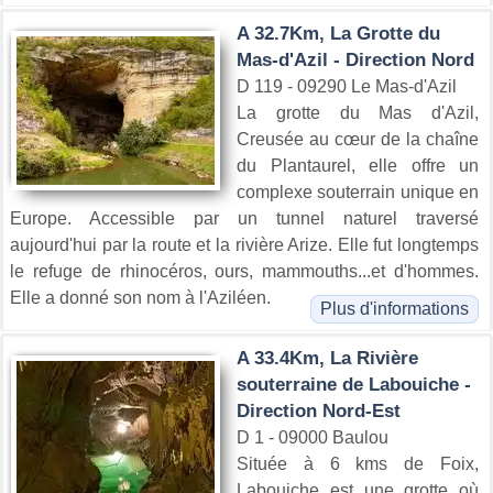
A 32.7Km, La Grotte du
Mas-d'Azil - Direction Nord
D 119 - 09290 Le Mas-d'Azil
La grotte du Mas d'Azil,
Creusée au cœur de la chaîne
du Plantaurel, elle offre un
complexe souterrain unique en
Europe. Accessible par un tunnel naturel traversé
aujourd'hui par la route et la rivière Arize. Elle fut longtemps
le refuge de rhinocéros, ours, mammouths...et d'hommes.
Elle a donné son nom à l'Aziléen.
Plus d'informations
A 33.4Km, La Rivière
souterraine de Labouiche -
Direction Nord-Est
D 1 - 09000 Baulou
Située à 6 kms de Foix,
Labouiche est une grotte où