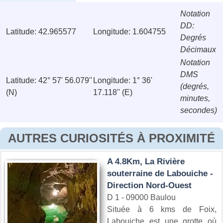
Notation
DD:
Latitude: 42.965577
Longitude: 1.604755
Degrés
Décimaux
Notation
DMS
Latitude: 42° 57' 56.079''
Longitude: 1° 36'
(degrés,
(N)
17.118'' (E)
minutes,
secondes)
AUTRES CURIOSITÉS À PROXIMITÉ
A 4.8Km, La Rivière
souterraine de Labouiche -
Direction Nord-Ouest
D 1 - 09000 Baulou
Située à 6 kms de Foix,
Labouiche est une grotte où