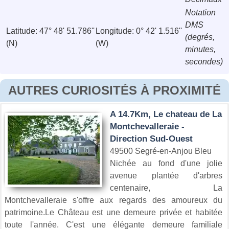
Notation
DMS
Latitude: 47° 48' 51.786''
Longitude: 0° 42' 1.516''
(degrés,
(N)
(W)
minutes,
secondes)
AUTRES CURIOSITÉS À PROXIMITÉ
A 14.7Km, Le chateau de La
Montchevalleraie -
Direction Sud-Ouest
49500 Segré-en-Anjou Bleu
Nichée au fond d'une jolie
avenue plantée d'arbres
centenaire, La
Montchevalleraie s'offre aux regards des amoureux du
patrimoine.Le Château est une demeure privée et habitée
toute l'année. C'est une élégante demeure familiale