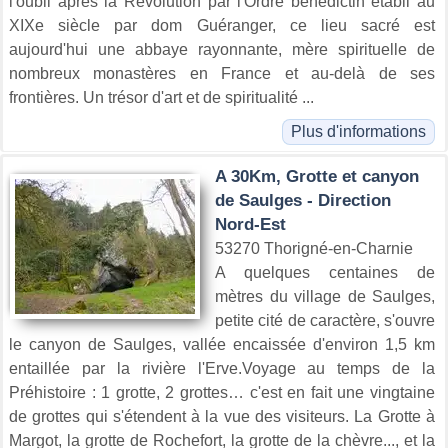
l'oubli après la Révolution par l'Ordre bénédictin établi au
XIXe siècle par dom Guéranger, ce lieu sacré est
aujourd'hui une abbaye rayonnante, mère spirituelle de
nombreux monastères en France et au-delà de ses
frontières. Un trésor d'art et de spiritualité ...
Plus d'informations
A 30Km, Grotte et canyon
de Saulges - Direction
Nord-Est
53270 Thorigné-en-Charnie
A quelques centaines de
mètres du village de Saulges,
petite cité de caractère, s'ouvre
le canyon de Saulges, vallée encaissée d'environ 1,5 km
entaillée par la rivière l'Erve.Voyage au temps de la
Préhistoire : 1 grotte, 2 grottes… c'est en fait une vingtaine
de grottes qui s'étendent à la vue des visiteurs. La Grotte à
Margot, la grotte de Rochefort, la grotte de la chèvre..., et la