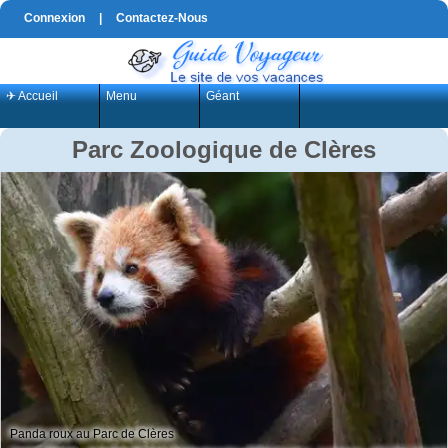
Connexion
|
Contactez-Nous
✈ Accueil
Menu
Géant
Parc Zoologique de Clères
Panda roux au Parc de Clères