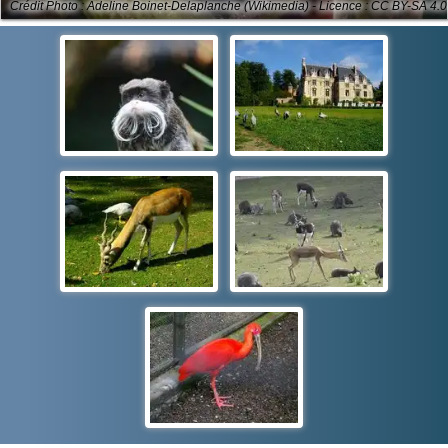
Crédit Photo : Adeline Boinet-Delaplanche (Wikimedia) - Licence : CC BY-SA 4.0