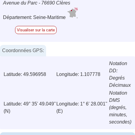
Avenue du Parc - 76690 Clères
76
Département: Seine-Maritime
Visualiser sur la carte
Coordonnées GPS:
Notation
DD:
Latitude: 49.596958
Longitude: 1.107778
Degrés
Décimaux
Notation
DMS
Latitude: 49° 35' 49.049''
Longitude: 1° 6' 28.001''
(degrés,
(N)
(E)
minutes,
secondes)