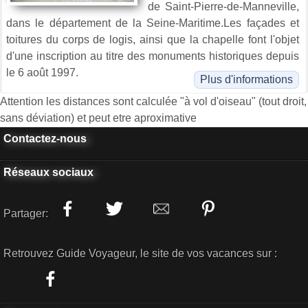
de Saint-Pierre-de-Manneville,
dans le département de la Seine-Maritime.Les façades et
toitures du corps de logis, ainsi que la chapelle font l'objet
d'une inscription au titre des monuments historiques depuis
le 6 août 1997.
Plus d'informations
Attention les distances sont calculée "à vol d'oiseau" (tout droit,
sans déviation) et peut etre aproximative
Contactez-nous
Réseaux sociaux
Partager:
Retrouvez Guide Voyageur, le site de vos vacances sur :