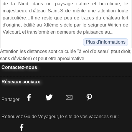
de la Nied, dans un paysage calme et bucolique, le
majestueux château Saint-Sixte mérite une attention toute
particulière…Il ne reste que peu de traces du château fort
d'origine, édifié au XIIème siècle par le seigneur Wirich de
Valcourt, et transformé en demeure de plaisance au...
Plus d'informations
Attention les distances sont calculée "à vol d'oiseau" (tout droit,
sans déviation) et peut etre aproximative
Contactez-nous
Réseaux sociaux
Partager:
Retrouvez Guide Voyageur, le site de vos vacances sur :