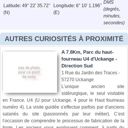
DMS
Latitude: 49° 22' 35.72''
Longitude: 6° 10' 1.196''
(degrés,
(N)
(E)
minutes,
secondes)
AUTRES CURIOSITÉS À PROXIMITÉ
A 7.8Km, Parc du haut-
fourneau U4 d'Uckange -
Direction Sud
1 Rue du Jardin des Traces -
57270 Uckange
L'unique ancien site
sidérurgique, le seul visitable
en France. U4 (U pour Uckange. 4 pour le Haut fourneau
numéro 4). La visite guidée s'effectue parfois par d'anciens
salariés du site (passionnés par leur métier). C'est
l'occasion de comprendre le processus de fabrication de la
fonte. Les anciens vous expliquent comment, à partir du