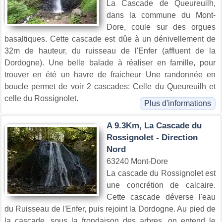
La Cascade de Queureuilh,
dans la commune du Mont-
Dore, coule sur des orgues
basaltiques. Cette cascade est dûe à un dénivellement de
32m de hauteur, du ruisseau de l'Enfer (affluent de la
Dordogne). Une belle balade à réaliser en famille, pour
trouver en été un havre de fraicheur Une randonnée en
boucle permet de voir 2 cascades: Celle du Queureuilh et
celle du Rossignolet.
Plus d'informations
A 9.3Km, La Cascade du
Rossignolet - Direction
Nord
63240 Mont-Dore
La cascade du Rossignolet est
une concrétion de calcaire.
Cette cascade déverse l'eau
du Ruisseau de l'Enfer, puis rejoint la Dordogne. Au pied de
la cascade, sous la frondaison des arbres, on entend le