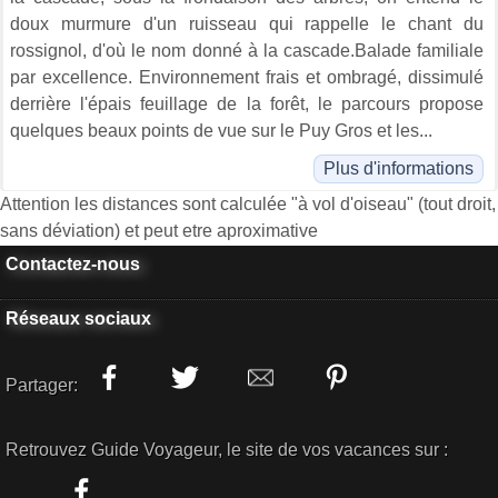
doux murmure d'un ruisseau qui rappelle le chant du
rossignol, d'où le nom donné à la cascade.Balade familiale
par excellence. Environnement frais et ombragé, dissimulé
derrière l'épais feuillage de la forêt, le parcours propose
quelques beaux points de vue sur le Puy Gros et les...
Plus d'informations
Attention les distances sont calculée "à vol d'oiseau" (tout droit,
sans déviation) et peut etre aproximative
Contactez-nous
Réseaux sociaux
Partager:
Retrouvez Guide Voyageur, le site de vos vacances sur :