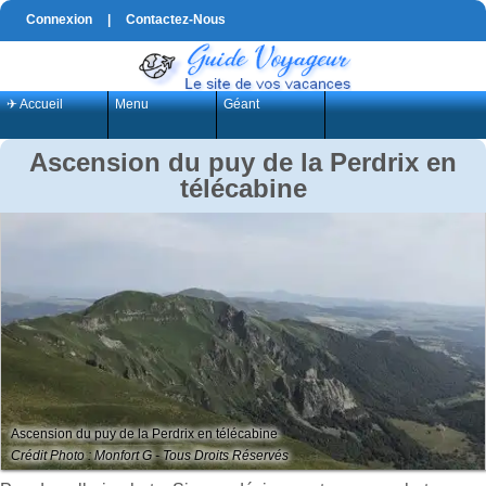
Connexion
|
Contactez-Nous
✈ Accueil
Menu
Géant
Ascension du puy de la Perdrix en
télécabine
Ascension du puy de la Perdrix en télécabine
Crédit Photo : Monfort G - Tous Droits Réservés