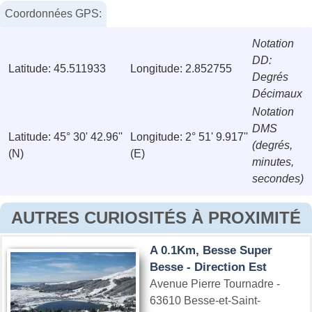
Coordonnées GPS:
Notation
DD:
Latitude: 45.511933
Longitude: 2.852755
Degrés
Décimaux
Notation
DMS
Latitude: 45° 30' 42.96''
Longitude: 2° 51' 9.917''
(degrés,
(N)
(E)
minutes,
secondes)
AUTRES CURIOSITÉS À PROXIMITÉ
A 0.1Km, Besse Super
Besse - Direction Est
Avenue Pierre Tournadre -
63610 Besse-et-Saint-