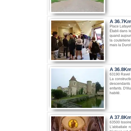
A 36.7Km
Place Lafayet
Établi dans le
quand aujourd
la coutelleri
mais la Duroll
A 36.8Km
63190 Ravel
La constructi
descendants d
enfants. D'il
habité.
A 37.8Km
63500 Issoir
L'abbatiale 