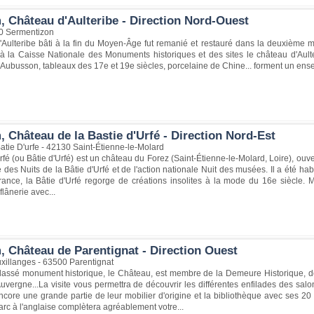
, Château d'Aulteribe - Direction Nord-Ouest
0 Sermentizon
'Aulteribe bâti à la fin du Moyen-Âge fut remanié et restauré dans la deuxième m
à la Caisse Nationale des Monuments historiques et des sites le château d'Aulte
'Aubusson, tableaux des 17e et 19e siècles, porcelaine de Chine... forment un ense
 Château de la Bastie d'Urfé - Direction Nord-Est
atie D'urfe - 42130 Saint-Étienne-le-Molard
rfé (ou Bâtie d'Urfé) est un château du Forez (Saint-Étienne-le-Molard, Loire), ouvert
 des Nuits de la Bâtie d'Urfé et de l'action nationale Nuit des musées. Il a été hab
nce, la Bâtie d'Urfé regorge de créations insolites à la mode du 16e siècle. Mur
flânerie avec...
, Château de Parentignat - Direction Ouest
xillanges - 63500 Parentignat
classé monument historique, le Château, est membre de la Demeure Historique, d
vergne...La visite vous permettra de découvrir les différentes enfilades des salo
ncore une grande partie de leur mobilier d'origine et la bibliothèque avec ses
rc à l'anglaise complètera agréablement votre...