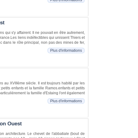
st
ns qui s'y affairent. Il ne pouvait en être autrement,
rance.Les liens indéfectibles qui unissent Thiers et
ec dans le rôle principal, non pas des mines de fer,
Plus d'informations
s au XVIIIème siècle. Il est toujours habité par les
etits enfants et la famille Ramos.enfants et petits
particulièrement la famille d'Estaing l'ont également
Plus d'informations
ion Ouest
n architecture. Le chevet de l'abbatiale (bout de