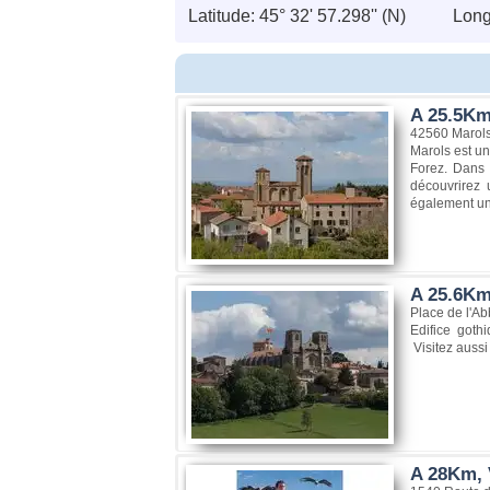
Latitude: 45° 32' 57.298'' (N)
Longi
A 25.5Km,
42560 Marol
Marols est un 
Forez. Dans 
découvrirez 
également une
A 25.6Km,
Place de l'A
Edifice goth
Visitez aussi
A 28Km, 