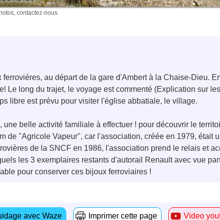
photos, contactez-nous
x ferroviéres, au départ de la gare d'Ambert à la Chaise-Dieu. 
! Le long du trajet, le voyage est commenté (Explication sur les s
ps libre est prévu pour visiter l'église abbatiale, le village.
ne belle activité familiale à effectuer ! pour découvrir le territo
 nom de "Agricole Vapeur", car l'association, créée en 1979, éta
rovières de la SNCF en 1986, l'association prend le relais et a
squels les 3 exemplaires restants d'autorail Renault avec vue p
able pour conserver ces bijoux ferroviaires !
idage avec Waze
Imprimer cette page
Video you