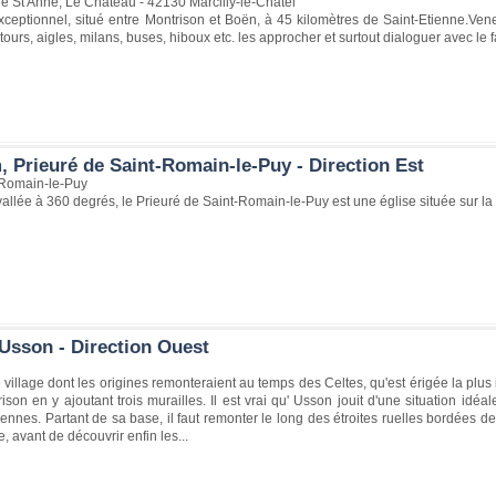
e St Anne, Le Château - 42130 Marcilly-le-Châtel
xceptionnel, situé entre Montrison et Boën, à 45 kilomètres de Saint-Etienne.Ve
ours, aigles, milans, buses, hiboux etc. les approcher et surtout dialoguer avec le 
, Prieuré de Saint-Romain-le-Puy - Direction Est
Romain-le-Puy
allée à 360 degrés, le Prieuré de Saint-Romain-le-Puy est une église située sur 
Usson - Direction Ouest
 village dont les origines remonteraient au temps des Celtes, qu'est érigée la plu
rison en y ajoutant trois murailles. Il est vrai qu' Usson jouit d'une situation idéa
ennes. Partant de sa base, il faut remonter le long des étroites ruelles bordées de
, avant de découvrir enfin les...