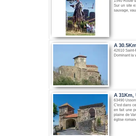
1540 Route d
Sur un site e
sauvage, vaut
A 30.5Km
42610 Saint-
Dominant la v
A 31Km, 
63490 Usson
C'est dans ce
en fait une p
plaine de Var
église romane