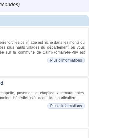
secondes)
erre fortifiée ce village est niché dans les monts du
 des plus hauts villages du département, où vous
tuée sur la commune de Saint-Romain-le-Puy est
Plus d'informations
ud
s, chapelle, pavement et chapiteaux remarquables.
 moines bénédictins à l'acoustique particulière.
Plus d'informations