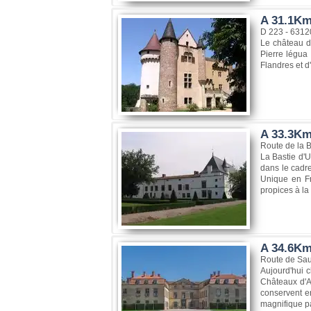
A 31.1Km
D 223 - 6312
Le château d
Pierre légua 
Flandres et d
A 33.3Km,
Route de la B
La Bastie d'U
dans le cadre
Unique en Fra
propices à la 
A 34.6Km
Route de Sau
Aujourd'hui 
Châteaux d'Au
conservent e
magnifique pa