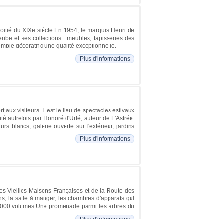
oitié du XIXe siècle.En 1954, le marquis Henri de
ribe et ses collections : meubles, tapisseries des
mble décoratif d'une qualité exceptionnelle.
Plus d'informations
 aux visiteurs. Il est le lieu de spectacles estivaux
ité autrefois par Honoré d'Urfé, auteur de L'Astrée.
s blancs, galerie ouverte sur l'extérieur, jardins
Plus d'informations
es Vieilles Maisons Françaises et de la Route des
ns, la salle à manger, les chambres d'apparats qui
 20 000 volumes.Une promenade parmi les arbres du
Plus d'informations