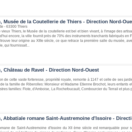
, Musée de la Coutellerie de Thiers - Direction Nord-Oue
te - 63300 Thiers
 vieux Thiers, le Musée de la coutellerie est bel et bien vivant, à l'image des artisa
'hui encore, la ville fournit près de 70% des instruments tranchants fabriqués en F
e trouve leur origine au XIIIe siècle, ce que retrace la première salle du musée, av
e, qui fournissait...
, Château de Ravel - Direction Nord-Ouest
on de cette vaste forteresse, propriété royale, remonte à 1147 et celle de ses jardin
e la famille de Riberolles: Monsieur et Madame Etienne Brochot, leurs enfants et p
lustres familles: Flote, d'Amboise, La Rochefoucault, Combourcier du Terrail et plus 
, Abbatiale romane Saint-Austremoine d'Issoire - Direct
e
romane de Saint-Austremoine d'Issoire du XII ème siècle est remarquable pour so