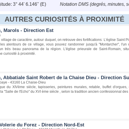
tude: 3° 44' 6.146'' (E)
Notation DMS (degrés, minutes, 
AUTRES CURIOSITÉS À PROXIMITÉ
 Marols - Direction Est
s
village de caractère, autour duquel, on retrouve des fortifications: L'église Saint Pi
les alentours de ce village, vous pouvez randonner jusqu'à "Montarcher", l'un
un trés beau panorama de la région. L'église prieurale de Saint-Romain, si
 curiosité à proximité.
 Abbatiale Saint Robert de la Chaise Dieu - Direction S
bbaye - 43160 La Chaise-Dieu
ique du XIVème siècle, tapisseries, peintures murales, retable, buffet d'orgue
 la "Salle de l'Echo" du XVI ème siècle , selon la tradition ancien confessionnal des
Volerie du Forez - Direction Nord-Est