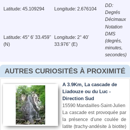
DD:
Latitude: 45.109294
Longitude: 2.676104
Degrés
Décimaux
Notation
DMS
Latitude: 45° 6' 33.459''
Longitude: 2° 40'
(degrés,
(N)
33.976'' (E)
minutes,
secondes)
AUTRES CURIOSITÉS À PROXIMITÉ
A 3.9Km, La cascade de
Liadouze ou du Luc -
Direction Sud
15590 Mandailles-Saint-Julien
La cascade est provoquée par
la présence d'une coulée de
latite (trachy-andésite à biotite)