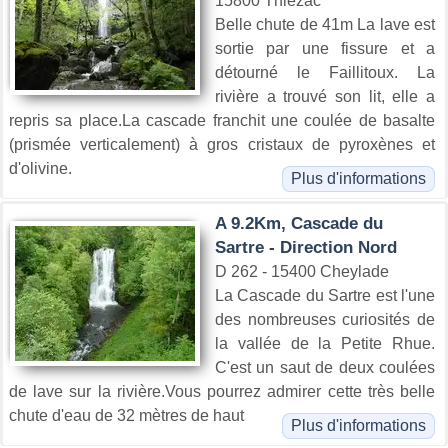
15800 Thiézac
Belle chute de 41m La lave est
sortie par une fissure et a
détourné le Faillitoux. La
rivière a trouvé son lit, elle a
repris sa place.La cascade franchit une coulée de basalte
(prismée verticalement) à gros cristaux de pyroxènes et
d'olivine.
Plus d'informations
A 9.2Km, Cascade du
Sartre - Direction Nord
D 262 - 15400 Cheylade
La Cascade du Sartre est l'une
des nombreuses curiosités de
la vallée de la Petite Rhue.
C'est un saut de deux coulées
de lave sur la rivière.Vous pourrez admirer cette très belle
chute d'eau de 32 mètres de haut
Plus d'informations