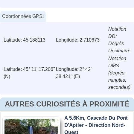
Coordonnées GPS:
Notation
DD:
Latitude: 45.188113
Longitude: 2.710673
Degrés
Décimaux
Notation
DMS
Latitude: 45° 11' 17.206''
Longitude: 2° 42'
(degrés,
(N)
38.421'' (E)
minutes,
secondes)
AUTRES CURIOSITÉS À PROXIMITÉ
A 5.6Km, Cascade Du Pont
D'Aptier - Direction Nord-
Ouest