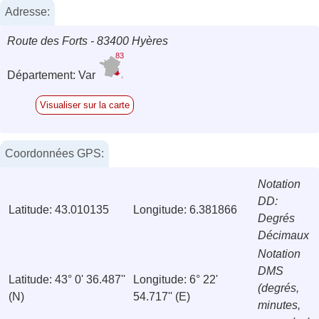
Adresse:
Route des Forts - 83400 Hyères
83
Département: Var
Visualiser sur la carte
Coordonnées GPS:
Notation
DD:
Latitude: 43.010135
Longitude: 6.381866
Degrés
Décimaux
Notation
DMS
Latitude: 43° 0' 36.487''
Longitude: 6° 22'
(degrés,
(N)
54.717'' (E)
minutes,