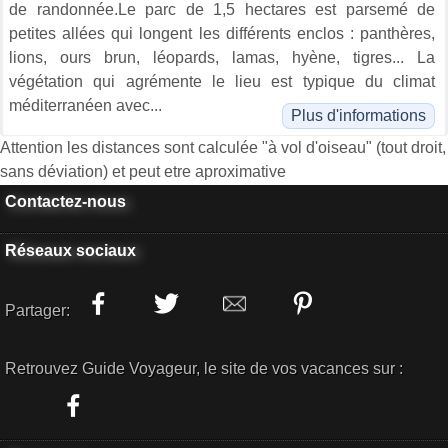
de randonnée.Le parc de 1,5 hectares est parsemé de
petites allées qui longent les différents enclos : panthères,
lions, ours brun, léopards, lamas, hyène, tigres... La
végétation qui agrémente le lieu est typique du climat
méditerranéen avec...
Plus d'informations
Attention les distances sont calculée "à vol d'oiseau" (tout droit,
sans déviation) et peut etre aproximative
Contactez-nous
Réseaux sociaux
Partager:
Retrouvez Guide Voyageur, le site de vos vacances sur :