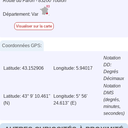
Route du Faron - 83200 Toulon
83
Département: Var
Visualiser sur la carte
Coordonnées GPS:
Notation
DD:
Latitude: 43.152906
Longitude: 5.94017
Degrés
Décimaux
Notation
DMS
Latitude: 43° 9' 10.461''
Longitude: 5° 56'
(degrés,
(N)
24.613'' (E)
minutes,
secondes)