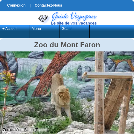
Connexion
|
Contactez-Nous
✈ Accueil
Menu
Géant
Zoo du Mont Faron
Zoo du Mont Faron [Toulon]