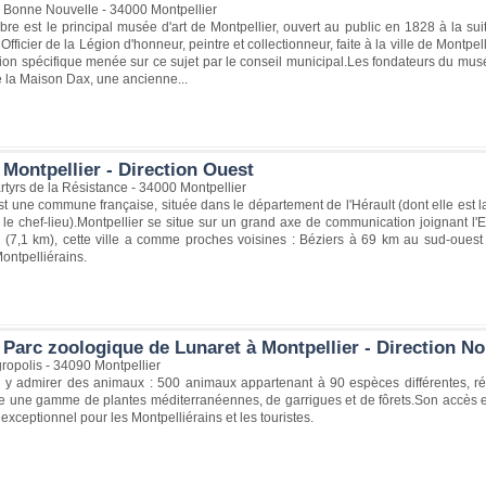
 Bonne Nouvelle - 34000 Montpellier
re est le principal musée d'art de Montpellier, ouvert au public en 1828 à la su
Officier de la Légion d'honneur, peintre et collectionneur, faite à la ville de Montpe
ion spécifique menée sur ce sujet par le conseil municipal.Les fondateurs du mus
 la Maison Dax, une ancienne...
Montpellier - Direction Ouest
tyrs de la Résistance - 34000 Montpellier
st une commune française, située dans le département de l'Hérault (dont elle est 
t le chef-lieu).Montpellier se situe sur un grand axe de communication joignant l'Es
 (7,1 km), cette ville a comme proches voisines : Béziers à 69 km au sud-ouest
ontpelliérains.
 Parc zoologique de Lunaret à Montpellier - Direction N
ropolis - 34090 Montpellier
 y admirer des animaux : 500 animaux appartenant à 90 espèces différentes, rép
ute une gamme de plantes méditerranéennes, de garrigues et de fôrets.Son accès e
 exceptionnel pour les Montpelliérains et les touristes.