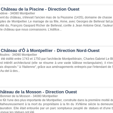
Château de la Piscine - Direction Ouest
dève - 34080 Montpellier
nt du château, s'élevait l'ancien mas de la Peyssine (1435), domaine de chasse 
ptes de Montpellier. Le mariage de sa fille, Anne, avec Georges de Belleval fait
ié du, François Gaspard Richer de Belleval, confie à Jean Antoine Giral, l'auteur
 le château que nous connaissons. L'édifice...
 Château d'Ô à Montpellier - Direction Nord-Ouest
oulins - 34090 Montpellier
été édifié entre 1743 et 1750 par l'architecte Montpelliérain, Charles Gabriel Le B
d intérêt architectural (elle se résume à une vaste bâtisse rectangulaire), il n
ais disposés " à l'italienne", grâce aux aménagements entrepris par l'intendant de S
.Au-del à des...
hâteau de la Mosson - Direction Ouest
 Bonnier de la Mosson - 34080 Montpellier
 fût l'une des plus importante de Montpellier, construite dans la première moitié 
alheureusement à la mort du propriétaire à la fin du XVIIème siècle la demeure 
stauration. Elle était entourée par un parc somptueux peuplé de statues et d'une 
isque les statues ont été...