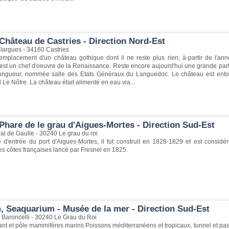
Château de Castries - Direction Nord-Est
llargues - 34160 Castries
l'emplacement d'un château gothique dont il ne reste plus rien, à-partir de l'
st un chef d'oeuvre de la Renaissance. Reste encore aujourd'hui une grande part
ngueur, nommée salle des Etats Généraux du Languedoc. Le château est entouré
l Le Nôtre. La château était alimenté en eau via...
Phare de le grau d'Aigues-Mortes - Direction Sud-Est
al de Gaulle - 30240 Le grau du roi
 d'entrée du port d'Aigues-Mortes, il fut construit en 1828-1829 et est con
es côtes françaises lancé par Fresnel en 1825.
, Seaquarium - Musée de la mer - Direction Sud-Est
 Baroncelli - 30240 Le Grau du Roi
t et pôle mammifères marins Poissons méditerranéens et tropicaux, tunnel et pass