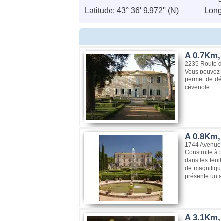
Latitude: 43° 36' 9.972'' (N)
Longi
A 0.7Km,
2235 Route d
Vous pouvez v
permet de déc
cévenole.
A 0.8Km,
1744 Avenue A
Construite à 
dans les feui
de magnifique
présente un a
A 3.1Km,