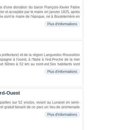
ite d'une donation du baron François-Xavier Fabre
llier et acceptée par le maire en janvier 1825, après
ée sont le maire de l'époque, né à Bouleternère en
Plus d'informations
la préfecture) et de la région Languedoc-Roussillon
pagne à l'ouest, à l'Italie à l'est.Proche de la mer
 et Nîmes à 52 km au nord-est.Ses habitants sont
Plus d'informations
ord-Ouest
arties sur 52 enclos, vivant au Lunaret en semi-
st gratuit faisant de ce parc un lieu de promenade
Plus d'informations