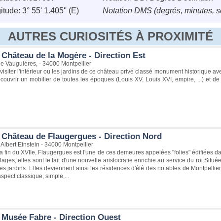
tude: 3° 55' 1.405'' (E)
Notation DMS (degrés, minutes, 
AUTRES CURIOSITÉS À PROXIMITÉ
 Château de la Mogère - Direction Est
e Vauguiéres, - 34000 Montpellier
isiter l'intérieur ou les jardins de ce château privé classé monument historique ave
ouvrir un mobilier de toutes les époques (Louis XV, Louis XVI, empire, ...) et 
 Château de Flaugergues - Direction Nord
lbert Einstein - 34000 Montpellier
la fin du XVIIe, Flaugergues est l'une de ces demeures appelées "folies" édifiées
llages, elles sont le fait d'une nouvelle aristocratie enrichie au service du roi.Sit
s jardins. Elles deviennent ainsi les résidences d'été des notables de Montpellier
spect classique, simple,...
 Musée Fabre - Direction Ouest