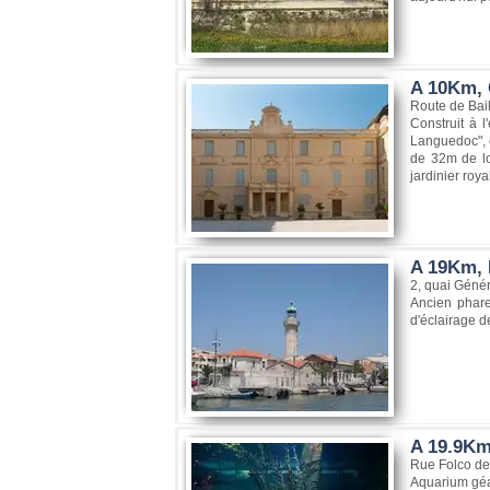
A 10Km, 
Route de Bai
Construit à 
Languedoc", e
de 32m de lo
jardinier roya
A 19Km, 
2, quai Génér
Ancien phare
d'éclairage d
A 19.9Km
Rue Folco de
Aquarium géan