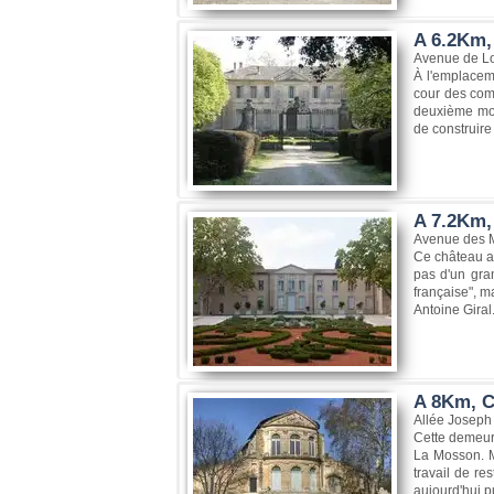
A 6.2Km, 
Avenue de Lo
À l'emplaceme
cour des com
deuxième moit
de construire
A 7.2Km,
Avenue des M
Ce château a 
pas d'un gran
française", m
Antoine Giral
A 8Km, C
Allée Joseph
Cette demeure
La Mosson. M
travail de re
aujourd'hui pu