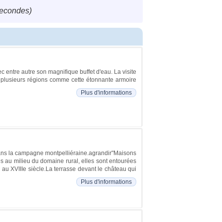
secondes)
c entre autre son magnifique buffet d'eau. La visite
de plusieurs régions comme cette étonnante armoire
Plus d'informations
 dans la campagne montpelliéraine.agrandir"Maisons
uées au milieu du domaine rural, elles sont entourées
 au XVIIIe siècle.La terrasse devant le château qui
Plus d'informations