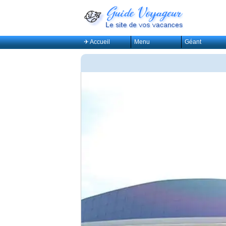
✈ Accueil
Menu
Géant