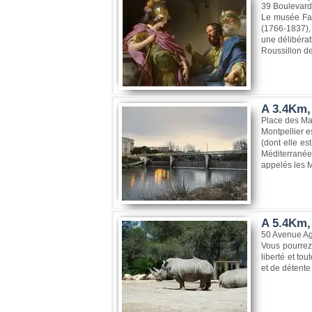
39 Boulevard
Le musée Fab
(1766-1837), 
une délibérat
Roussillon de
A 3.4Km, 
Place des Mar
Montpellier e
(dont elle es
Méditerranée
appelés les M
A 5.4Km,
50 Avenue Ag
Vous pourrez
liberté et to
et de détente