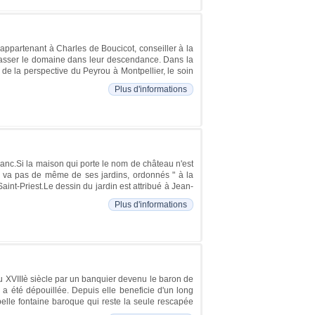
appartenant à Charles de Boucicot, conseiller à la
 passer le domaine dans leur descendance. Dans la
 de la perspective du Peyrou à Montpellier, le soin
Plus d'informations
lanc.Si la maison qui porte le nom de château n'est
'en va pas de même de ses jardins, ordonnés " à la
aint-Priest.Le dessin du jardin est attribué à Jean-
Plus d'informations
du XVIIIè siècle par un banquier devenu le baron de
a été dépouillée. Depuis elle beneficie d'un long
belle fontaine baroque qui reste la seule rescapée