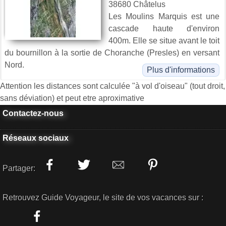
38680 Châtelus
Les Moulins Marquis est une
cascade haute d'environ
400m. Elle se situe avant le toit
du bournillon à la sortie de Choranche (Presles) en versant
Nord.
Plus d'informations
Attention les distances sont calculée "à vol d'oiseau" (tout droit,
sans déviation) et peut etre aproximative
Contactez-nous
Réseaux sociaux
Partager:
Retrouvez Guide Voyageur, le site de vos vacances sur :