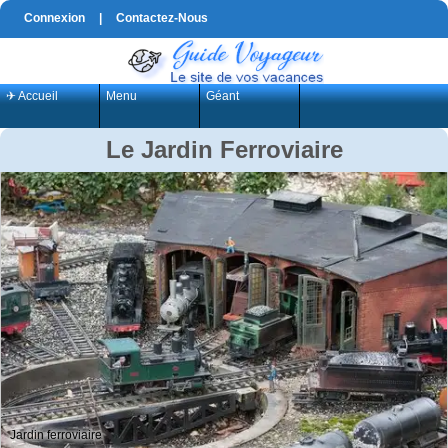
Connexion
|
Contactez-Nous
✈ Accueil
Menu
Géant
Le Jardin Ferroviaire
Jardin ferroviaire