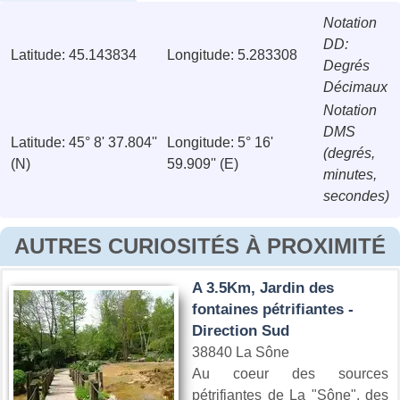
Notation
DD:
Latitude: 45.143834
Longitude: 5.283308
Degrés
Décimaux
Notation
DMS
Latitude: 45° 8' 37.804''
Longitude: 5° 16'
(degrés,
(N)
59.909'' (E)
minutes,
secondes)
AUTRES CURIOSITÉS À PROXIMITÉ
A 3.5Km, Jardin des
fontaines pétrifiantes -
Direction Sud
38840 La Sône
Au coeur des sources
pétrifiantes de La "Sône", des