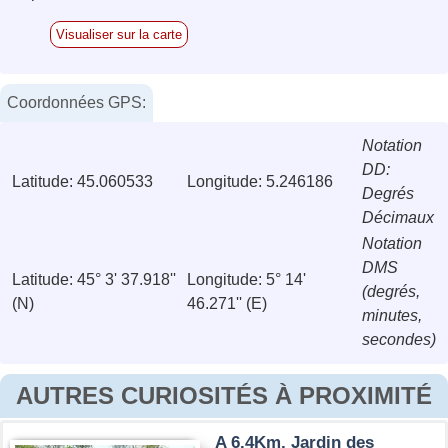
Visualiser sur la carte
Coordonnées GPS:
Notation
DD:
Latitude: 45.060533
Longitude: 5.246186
Degrés
Décimaux
Notation
DMS
Latitude: 45° 3' 37.918''
Longitude: 5° 14'
(degrés,
(N)
46.271'' (E)
minutes,
secondes)
AUTRES CURIOSITÉS À PROXIMITÉ
A 6.4Km, Jardin des