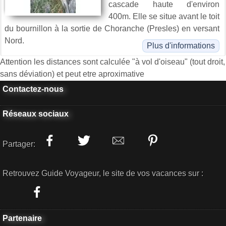
cascade haute d'environ
400m. Elle se situe avant le toit
du bournillon à la sortie de Choranche (Presles) en versant
Nord.
Plus d'informations
Attention les distances sont calculée "à vol d'oiseau" (tout droit,
sans déviation) et peut etre aproximative
Contactez-nous
Réseaux sociaux
Partager:
Retrouvez Guide Voyageur, le site de vos vacances sur :
Partenaire