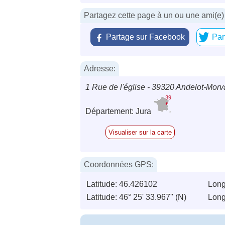
Partagez cette page à un ou une ami(e)
Partage sur Facebook
Par
Adresse:
1 Rue de l'église - 39320 Andelot-Morv
39
Département: Jura
Visualiser sur la carte
Coordonnées GPS:
Latitude: 46.426102
Long
Latitude: 46° 25' 33.967'' (N)
Longi