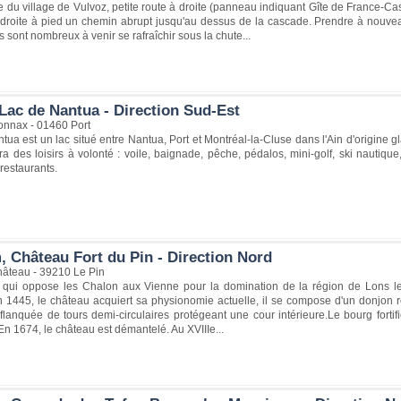
ée du village de Vulvoz, petite route à droite (panneau indiquant Gîte de France-
droite à pied un chemin abrupt jusqu'au dessus de la cascade. Prendre à nouvea
 sont nombreux à venir se rafraîchir sous la chute...
Lac de Nantua - Direction Sud-Est
nnax - 01460 Port
tua est un lac situé entre Nantua, Port et Montréal-la-Cluse dans l'Ain d'origine
a des loisirs à volonté : voile, baignade, pêche, pédalos, mini-golf, ski nautique
restaurants.
, Château Fort du Pin - Direction Nord
âteau - 39210 Le Pin
e qui oppose les Chalon aux Vienne pour la domination de la région de Lons l
n 1445, le château acquiert sa physionomie actuelle, il se compose d'un donjon re
flanquée de tours demi-circulaires protégeant une cour intérieure.Le bourg forti
 En 1674, le château est démantelé. Au XVIIIe...