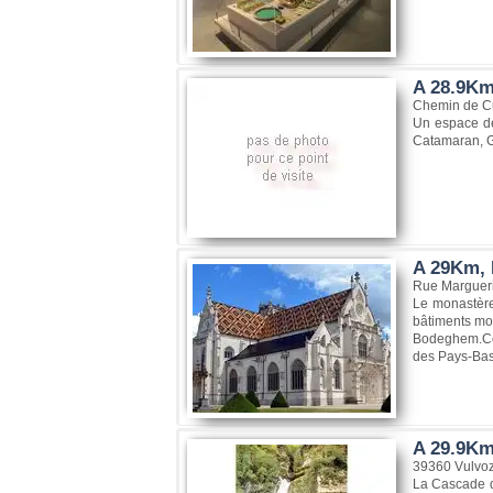
A 28.9Km
Chemin de Cu
Un espace de 
Catamaran, G
A 29Km, 
Rue Margueri
Le monastère
bâtiments mon
Bodeghem.Cet 
des Pays-Bas 
A 29.9Km
39360 Vulvo
La Cascade d