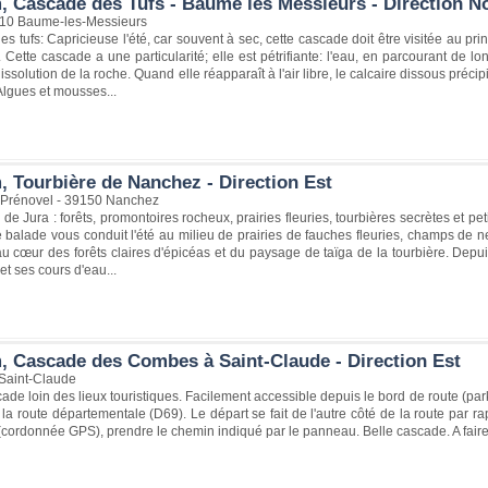
, Cascade des Tufs - Baume les Messieurs - Direction N
210 Baume-les-Messieurs
s tufs: Capricieuse l'été, car souvent à sec, cette cascade doit être visitée au pri
 Cette cascade a une particularité; elle est pétrifiante: l'eau, en parcourant de l
dissolution de la roche. Quand elle réapparaît à l'air libre, le calcaire dissous pré
 Algues et mousses...
, Tourbière de Nanchez - Direction Est
- Prénovel - 39150 Nanchez
e Jura : forêts, promontoires rocheux, prairies fleuries, tourbières secrètes et pe
e balade vous conduit l'été au milieu de prairies de fauches fleuries, champs de n
u cœur des forêts claires d'épicéas et du paysage de taïga de la tourbière. Depui
et ses cours d'eau...
, Cascade des Combes à Saint-Claude - Direction Est
Saint-Claude
de loin des lieux touristiques. Facilement accessible depuis le bord de route (pa
la route départementale (D69). Le départ se fait de l'autre côté de la route par 
 (cordonnée GPS), prendre le chemin indiqué par le panneau. Belle cascade. A fai