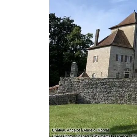
Château Andelot à Andelo- Morval
Crédit Photo : Chabe01 (Wikimedia) - Licence : CC