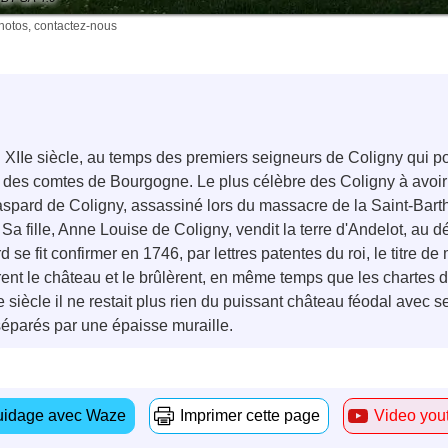
photos, contactez-nous
IIe siècle, au temps des premiers seigneurs de Coligny qui port
des comtes de Bourgogne. Le plus célèbre des Coligny à avoir h
Gaspard de Coligny, assassiné lors du massacre de la Saint-Bar
Sa fille, Anne Louise de Coligny, vendit la terre d'Andelot, au d
 fit confirmer en 1746, par lettres patentes du roi, le titre de m
nt le château et le brûlèrent, en même temps que les chartes de
 siècle il ne restait plus rien du puissant château féodal avec 
 séparés par une épaisse muraille.
idage avec Waze
Imprimer cette page
Video you