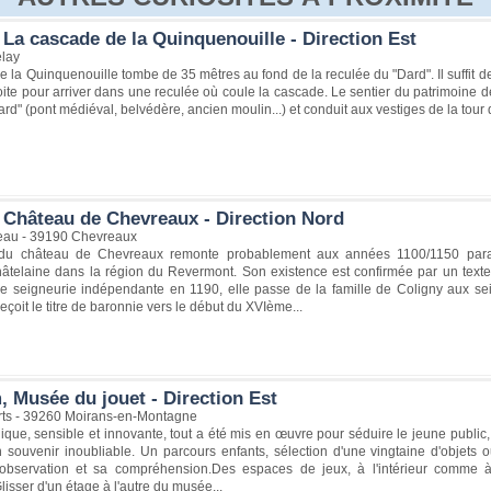
La cascade de la Quinquenouille - Direction Est
lay
 la Quinquenouille tombe de 35 mêtres au fond de la reculée du "Dard". Il suffit 
roite pour arriver dans une reculée où coule la cascade. Le sentier du patrimoine
rd" (pont médiéval, belvédère, ancien moulin...) et conduit aux vestiges de la tour
 Château de Chevreaux - Direction Nord
eau - 39190 Chevreaux
n du château de Chevreaux remonte probablement aux années 1100/1150 parallè
hâtelaine dans la région du Revermont. Son existence est confirmée par un texte
 seigneurie indépendante en 1190, elle passe de la famille de Coligny aux sei
eçoit le titre de baronnie vers le début du XVIème...
, Musée du jouet - Direction Est
ts - 39260 Moirans-en-Montagne
que, sensible et innovante, tout a été mis en œuvre pour séduire le jeune public,
souvenir inoubliable. Un parcours enfants, sélection d'une vingtaine d'objets o
n observation et sa compréhension.Des espaces de jeux, à l'intérieur comme à 
lisser d'un étage à l'autre du musée...