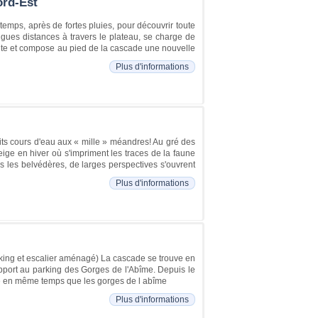
ord-Est
ntemps, après de fortes pluies, pour découvrir toute
ongues distances à travers le plateau, se charge de
cipite et compose au pied de la cascade une nouvelle
Plus d'informations
tits cours d'eau aux « mille » méandres! Au gré des
eige en hiver où s'impriment les traces de la faune
s les belvédères, de larges perspectives s'ouvrent
Plus d'informations
rking et escalier aménagé) La cascade se trouve en
rapport au parking des Gorges de l'Abîme. Depuis le
re en même temps que les gorges de l abîme
Plus d'informations