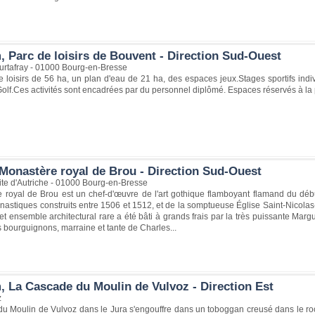
, Parc de loisirs de Bouvent - Direction Sud-Ouest
rtafray - 01000 Bourg-en-Bresse
loisirs de 56 ha, un plan d'eau de 21 ha, des espaces jeux.Stages sportifs individ
olf.Ces activités sont encadrées par du personnel diplômé. Espaces réservés à la
Monastère royal de Brou - Direction Sud-Ouest
te d'Autriche - 01000 Bourg-en-Bresse
 royal de Brou est un chef-d'œuvre de l'art gothique flamboyant flamand du déb
astiques construits entre 1506 et 1512, et de la somptueuse Église Saint-Nicolas
ensemble architectural rare a été bâti à grands frais par la très puissante Mar
bourguignons, marraine et tante de Charles...
, La Cascade du Moulin de Vulvoz - Direction Est
z
u Moulin de Vulvoz dans le Jura s'engouffre dans un toboggan creusé dans le ro