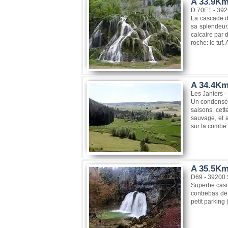
A 33.9Km
D 70E1 - 39
La cascade de
sa splendeur.
calcaire par 
roche: le tuf.
A 34.4Km
Les Janiers 
Un condensé d
saisons, cett
sauvage, et a
sur la combe 
A 35.5Km
D69 - 39200 
Superbe casca
contrebas de 
petit parking