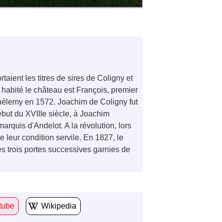
aient les titres de sires de Coligny et
abité le château est François, premier
thélemy en 1572. Joachim de Coligny fut
ébut du XVIIIe siècle, à Joachim
arquis d'Andelot. A la révolution, lors
 leur condition servile. En 1827, le
ses trois portes successives garnies de
tube
Wikipedia