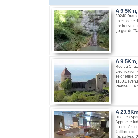
A 9.5Km, 
39240 Drame
La cascade de
par la rive d
gorges du "Da
A 9.5Km,
Rue du Chât
L'édificatio
seigneurie c
1160.Devenue
Vienne. Elle r
A 23.8Km
Rue des Spor
Approche ludi
au musée un 
faciliter so
récréatives. G