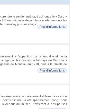
de prendre le sentier aménagé qui longe le « Dard »
 de 8,5 km qui passe devant la cascade, remonte les
 de Dramelay puis au village.
Plus d'informations
lement à l'apparition de la féodalité et de la
 rédigé par les moines de l'abbaye du Miroir vers
gneurs de Montluel en 1270, puis à la famille de
Plus d'informations
 favoriser son épanouissement et faire de sa visite
u points d'intérêt, a été spécialement conçu pour
l'extérieur du musée, l'inviteront à des pauses