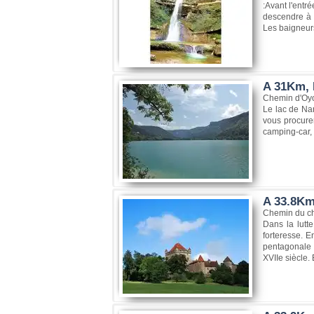
:Avant l'entr
descendre à 
Les baigneurs
A 31Km, 
Chemin d'Oyo
Le lac de Nan
vous procurer
camping-car, 
A 33.8Km
Chemin du ch
Dans la lutt
forteresse. E
pentagonale 
XVIIe siècle.