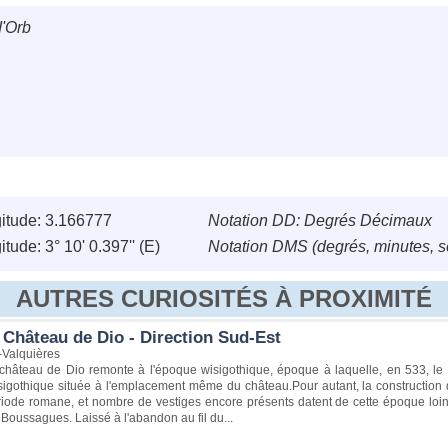
d'Orb
itude: 3.166777
Notation DD: Degrés Décimaux
tude: 3° 10' 0.397'' (E)
Notation DMS (degrés, minutes, 
AUTRES CURIOSITÉS À PROXIMITÉ
 Château de Dio - Direction Sud-Est
-Valquières
 château de Dio remonte à l'époque wisigothique, époque à laquelle, en 533, le 
isigothique située à l'emplacement même du château.Pour autant, la constructi
iode romane, et nombre de vestiges encore présents datent de cette époque loint
Boussagues. Laissé à l'abandon au fil du...