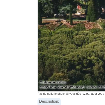
Chateau de cazilhac
Crédit Photo : Zuorc43 (Wikimedia) - Licence : CC 
Pas de gallerie photo. Si vous désirez partager vos 
Description: