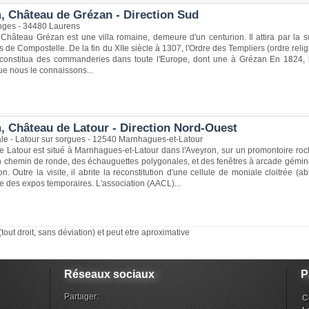
, Château de Grézan - Direction Sud
nges - 34480 Laurens
e Château Grézan est une villa romaine, demeure d'un centurion. Il attira par la 
 de Compostelle. De la fin du XIIe siècle à 1307, l'Ordre des Templiers (ordre religi
onstitua des commanderies dans toute l'Europe, dont une à Grézan En 1824, l
ue nous le connaissons...
, Château de Latour - Direction Nord-Ouest
ale - Latour sur sorgues - 12540 Marnhagues-et-Latour
e Latour est situé à Marnhagues-et-Latour dans l'Aveyron, sur un promontoire r
n chemin de ronde, des échauguettes polygonales, et des fenêtres à arcade gémin
on. Outre la visite, il abrite la reconstitution d'une cellule de moniale cloitré
 des expos temporaires. L'association (AACL)...
(tout droit, sans déviation) et peut etre aproximative
Réseaux sociaux
P
Partager:
C