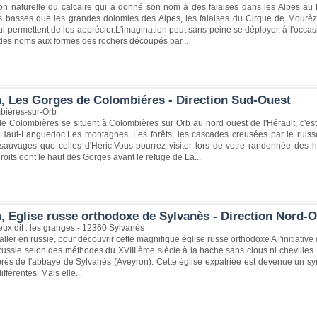
on naturelle du calcaire qui a donné son nom à des falaises dans les Alpes au N
lus basses que les grandes dolomies des Alpes, les falaises du Cirque de Mour
 permettent de les apprécier.L'imagination peut sans peine se déployer, à l'occa
des noms aux formes des rochers découpés par...
, Les Gorges de Colombiéres - Direction Sud-Ouest
bières-sur-Orb
e Colombières se situent à Colombières sur Orb au nord ouest de l'Hérault, c'est
Haut-Languedoc.Les montagnes, Les forêts, les cascades creusées par le ruiss
sauvages que celles d'Héric.Vous pourrez visiter lors de votre randonnée des ha
droits dont le haut des Gorges avant le refuge de La...
, Eglise russe orthodoxe de Sylvanès - Direction Nord-
eux dit : les granges - 12360 Sylvanès
 aller en russie, pour découvrir cette magnifique église russe orthodoxe A l'initiativ
ssie selon des méthodes du XVIII ème siècle à la hache sans clous ni chevilles. 
 près de l'abbaye de Sylvanès (Aveyron). Cette église expatriée est devenue un 
fférentes. Mais elle...