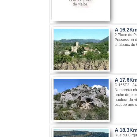
A 16.2Km
2 Place du P
Possession de
châteaux du C
A 17.6Km
D 155E2 - 347
Nombreux chao
arche de pier
hauteur du vi
occupe une su
A 18.3Km
Rue du Cirqu