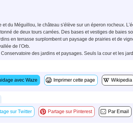
et du Méguillou, le château s'élève sur un éperon rocheux. L'édi
antonné de deux tours carrées. Des bases et vestiges de baies so
ardins en terrasse surplombent un paysage de prairies et de vig
vallée de l'Orb.
nservatoire des jardins et paysages. Seuls la cour et les jardi
idage avec Waze
Imprimer cette page
Wikipedia
tage sur Twitter
Partage sur Pinterest
Par Email