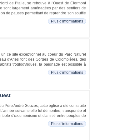
ord de l'Italie, se retrouve à l'Ouest de Clermont
èze sont largement aménagées par des sentiers de
sion de pauses permettant de reprendre son souffle
Plus d'informations
 un ce site exceptionnel au coeur du Parc Naturel
eau d'Arles font des Gorges de Colombières, des
bitats troglodytiques. la baignade est possible à
Plus d'informations
Ouest
e du Père André Gouzes, cette église a été construite
L'année suivante elle fut démontée, transportée et
symbole d'œcuménisme et d'amitié entre peuples de
Plus d'informations