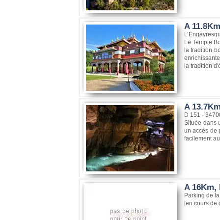
A 11.8Km
L’Engayresq
Le Temple Bou
la tradition 
enrichissante
la tradition d
A 13.7Km,
D 151 - 3470
Située dans u
un accès de p
facilement au 
A 16Km, L
Parking de la
[en cours de 