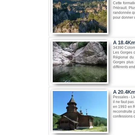
Cette formati
l'Hérault. P
randonnée qui
pour donner 
A 18.4Km
34390 Colom
Les Gorges d
Régional du 
Gorges plus 
différents en
A 20.4Km
Pessales - Li
il ne faut pas
en 1993 en Ru
reconstruite
confessions di