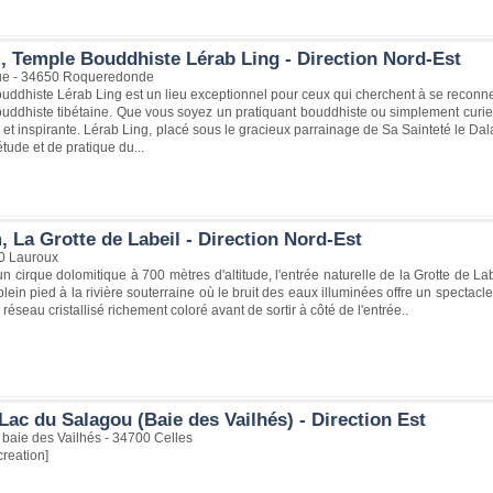
, Temple Bouddhiste Lérab Ling - Direction Nord-Est
ue - 34650 Roqueredonde
ddhiste Lérab Ling est un lieu exceptionnel pour ceux qui cherchent à se reconn
bouddhiste tibétaine. Que vous soyez un pratiquant bouddhiste ou simplement curi
 et inspirante. Lérab Ling, placé sous le gracieux parrainage de Sa Sainteté le Dal
'étude et de pratique du...
 La Grotte de Labeil - Direction Nord-Est
0 Lauroux
n cirque dolomitique à 700 mètres d'altitude, l'entrée naturelle de la Grotte de 
lein pied à la rivière souterraine où le bruit des eaux illuminées offre un spectacl
réseau cristallisé richement coloré avant de sortir à côté de l'entrée..
ac du Salagou (Baie des Vailhés) - Direction Est
 baie des Vailhés - 34700 Celles
creation]