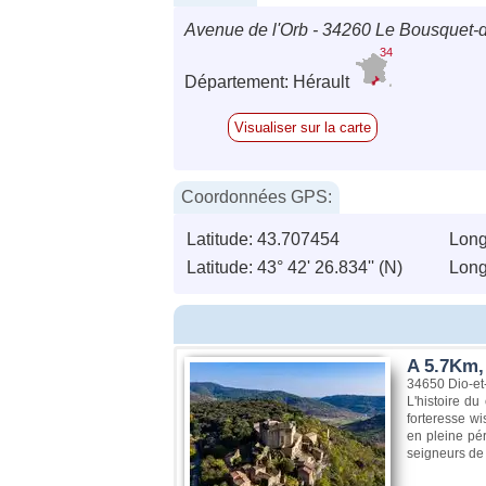
Avenue de l'Orb - 34260 Le Bousquet-
34
Département: Hérault
Visualiser sur la carte
Coordonnées GPS:
Latitude: 43.707454
Long
Latitude: 43° 42' 26.834'' (N)
Longi
A 5.7Km,
34650 Dio-et
L'histoire du
forteresse w
en pleine pér
seigneurs de 