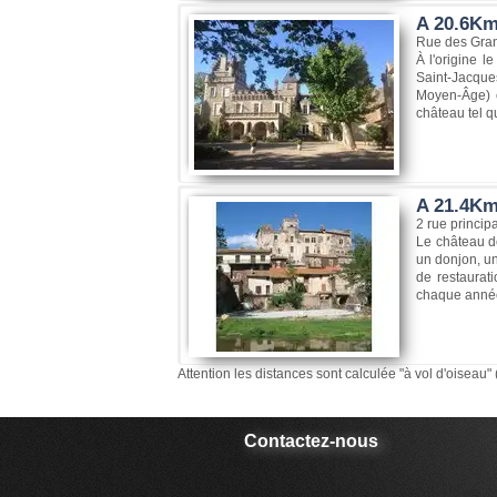
A 20.6Km
Rue des Gra
À l'origine l
Saint-Jacques
Moyen-Âge) c
château tel q
A 21.4Km
2 rue princip
Le château d
un donjon, u
de restaurati
chaque année
Attention les distances sont calculée "à vol d'oiseau" 
Contactez-nous