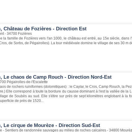
, Château de Fozières - Direction Est
ont - 34700 Fozières
 la famille de Fozières vers l'an 1000, le château est entré, au 15e siècle, dans l'h
ros, de Sorbs, de Pégairolles). La tour médiévale domine le village de ses 30 m de 
, Le chaos de Camp Rouch - Direction Nord-Est
00 Pégairolles-de-l'Escalette
s de rochers ruiniformes (dolomitiques) : le Caylar, le Cros, Camp Rouch, la Pez
re.) Elle correspond à toute la bordure du causse dominant à l'est la vallée de la 
llage de Soubès au sud. Elle s'étire sur près de sept kilomètres englobant à la foi
perficie de près de 1520...
, Le cirque de Mourèze - Direction Sud-Est
e - Sentiers de randonnée sauvages au milieu de roches calcaires - 34800 Mourè