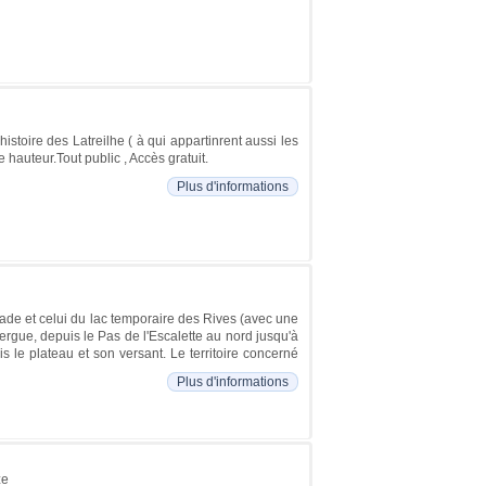
istoire des Latreilhe ( à qui appartinrent aussi les
hauteur.Tout public , Accès gratuit.
Plus d'informations
ade et celui du lac temporaire des Rives (avec une
Lergue, depuis le Pas de l'Escalette au nord jusqu'à
s le plateau et son versant. Le territoire concerné
Plus d'informations
ze