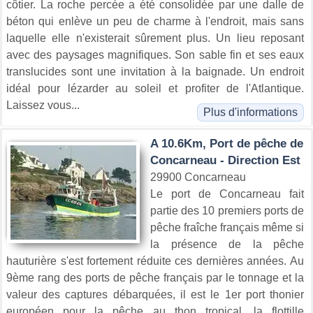
côtier. La roche percée a été consolidée par une dalle de
béton qui enlève un peu de charme à l'endroit, mais sans
laquelle elle n'existerait sûrement plus. Un lieu reposant
avec des paysages magnifiques. Son sable fin et ses eaux
translucides sont une invitation à la baignade. Un endroit
idéal pour lézarder au soleil et profiter de l'Atlantique.
Laissez vous...
Plus d'informations
A 10.6Km, Port de pêche de
Concarneau - Direction Est
29900 Concarneau
Le port de Concarneau fait
partie des 10 premiers ports de
pêche fraîche français même si
la présence de la pêche
hauturière s'est fortement réduite ces dernières années. Au
9ème rang des ports de pêche français par le tonnage et la
valeur des captures débarquées, il est le 1er port thonier
européen pour la pêche au thon tropical, la flottille