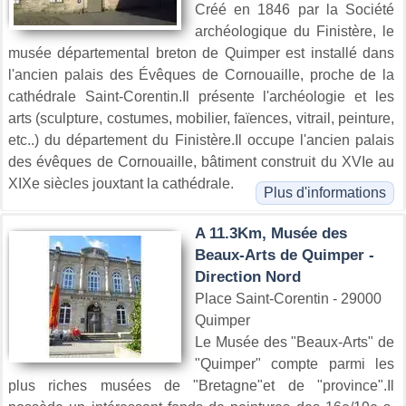
Créé en 1846 par la Société
archéologique du Finistère, le
musée départemental breton de Quimper est installé dans
l'ancien palais des Évêques de Cornouaille, proche de la
cathédrale Saint-Corentin.Il présente l'archéologie et les
arts (sculpture, costumes, mobilier, faïences, vitrail, peinture,
etc..) du département du Finistère.Il occupe l'ancien palais
des évêques de Cornouaille, bâtiment construit du XVIe au
XIXe siècles jouxtant la cathédrale.
Plus d'informations
A 11.3Km, Musée des
Beaux-Arts de Quimper -
Direction Nord
Place Saint-Corentin - 29000
Quimper
Le Musée des "Beaux-Arts" de
"Quimper" compte parmi les
plus riches musées de "Bretagne"et de "province".Il