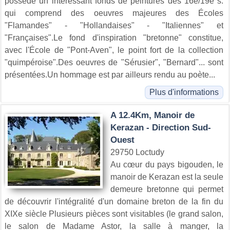
possède un intéressant fonds de peintures des 16e/19e s.
qui comprend des oeuvres majeures des Écoles
"Flamandes" - "Hollandaises" - "Italiennes" et
"Françaises".Le fond d'inspiration "bretonne" constitue,
avec l'École de "Pont-Aven", le point fort de la collection
"quimpéroise".Des oeuvres de "Sérusier", "Bernard"... sont
présentées.Un hommage est par ailleurs rendu au poète...
Plus d'informations
A 12.4Km, Manoir de
Kerazan - Direction Sud-
Ouest
29750 Loctudy
Au cœur du pays bigouden, le
manoir de Kerazan est la seule
demeure bretonne qui permet
de découvrir l'intégralité d'un domaine breton de la fin du
XIXe siècle Plusieurs pièces sont visitables (le grand salon,
le salon de Madame Astor, la salle à manger, la