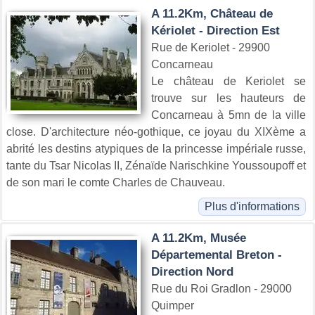
A 11.2Km, Château de
Kériolet - Direction Est
Rue de Keriolet - 29900
Concarneau
Le château de Keriolet se
trouve sur les hauteurs de
Concarneau à 5mn de la ville
close. D'architecture néo-gothique, ce joyau du XIXème a
abrité les destins atypiques de la princesse impériale russe,
tante du Tsar Nicolas II, Zénaïde Narischkine Youssoupoff et
de son mari le comte Charles de Chauveau.
Plus d'informations
A 11.2Km, Musée
Départemental Breton -
Direction Nord
Rue du Roi Gradlon - 29000
Quimper