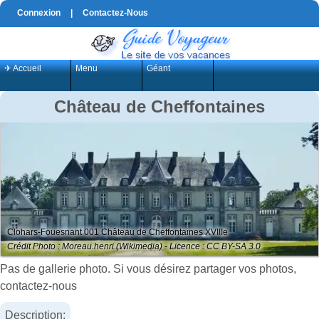
Connexion
|
Contactez-Nous
✈ Accueil
Menu
Géant
Château de Cheffontaines
Clohars-Fouesnant 001 Château de Cheffontaines XVIIIe
Crédit Photo : Moreau.henri (Wikimedia) - Licence : CC BY-SA 3.0
Pas de gallerie photo. Si vous désirez partager vos photos,
contactez-nous
Description: