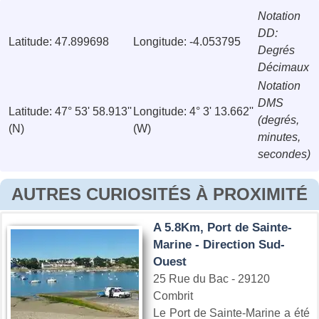
Notation
DD:
Latitude: 47.899698
Longitude: -4.053795
Degrés
Décimaux
Notation
DMS
Latitude: 47° 53' 58.913''
Longitude: 4° 3' 13.662''
(degrés,
(N)
(W)
minutes,
secondes)
AUTRES CURIOSITÉS À PROXIMITÉ
A 5.8Km, Port de Sainte-
Marine - Direction Sud-
Ouest
25 Rue du Bac - 29120
Combrit
Le Port de Sainte-Marine a été