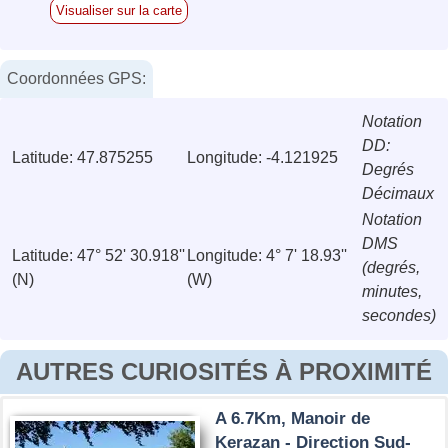
Visualiser sur la carte
Coordonnées GPS:
Notation
DD:
Latitude: 47.875255
Longitude: -4.121925
Degrés
Décimaux
Notation
DMS
Latitude: 47° 52' 30.918''
Longitude: 4° 7' 18.93''
(degrés,
(N)
(W)
minutes,
secondes)
AUTRES CURIOSITÉS À PROXIMITÉ
A 6.7Km, Manoir de
Kerazan - Direction Sud-