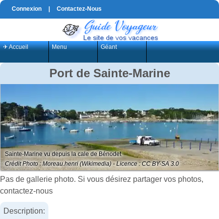
Connexion
|
Contactez-Nous
✈ Accueil
Menu
Géant
Port de Sainte-Marine
Sainte-Marine vu depuis la cale de Bénodet
Crédit Photo : Moreau.henri (Wikimedia) - Licence : CC BY-SA 3.0
Pas de gallerie photo. Si vous désirez partager vos photos,
contactez-nous
Description: