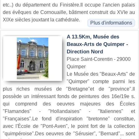
etc..) du département du Finistère.Il occupe l'ancien palais
des évêques de Cornouaille, bâtiment construit du XVIe au
XIXe siècles jouxtant la cathédrale.
Plus d'informations
A 13.5Km, Musée des
Beaux-Arts de Quimper -
Direction Nord
Place Saint-Corentin - 29000
Quimper
Le Musée des "Beaux-Arts" de
"Quimper" compte parmi les
plus riches musées de "Bretagne"et de "province".Il
possède un intéressant fonds de peintures des 16e/19e s.
qui comprend des oeuvres majeures des Écoles
"Flamandes" - "Hollandaises" - "Italiennes" et
"Françaises".Le fond d'inspiration "bretonne" constitue,
avec l'École de "Pont-Aven", le point fort de la collection
"quimpéroise".Des oeuvres de "Sérusier", "Bernard"... sont