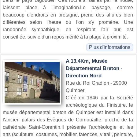
dans le pays Bigouden Ces rochers, taillés par la houle,
laissent place à l'imagination.Le paysage, comme
beaucoup d'endroits en bretagne, prend des allures bien
différentes selon l'heure où l'on s'y promène. Une
randonnée sympathique, en respirant l'air pur, est
conseillée, suivie d'un repos mérité à la plage à proximité.
Plus d'informations
A 13.4Km, Musée
Départemental Breton -
Direction Nord
Rue du Roi Gradlon - 29000
Quimper
Créé en 1846 par la Société
archéologique du Finistère, le
musée départemental breton de Quimper est installé dans
l'ancien palais des Évêques de Cornouaille, proche de la
cathédrale Saint-Corentin.Il présente l'archéologie et les
arts (sculpture, costumes, mobilier, faïences, vitrail, peinture,