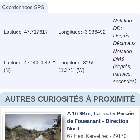
Coordonnées GPS:
Notation
DD:
Latitude: 47.717617
Longitude: -3.986492
Degrés
Décimaux
Notation
DMS
Latitude: 47° 43' 3.421''
Longitude: 3° 59'
(degrés,
(N)
11.371'' (W)
minutes,
secondes)
AUTRES CURIOSITÉS À PROXIMITÉ
A 16.9Km, La roche Percée
de Fouesnant - Direction
Nord
67 Hent Kerveltrec - 29170