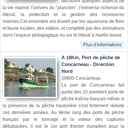
découvrir quelques aspects de
la vie marine: l'univers du "plancton", l'immense richesse du
littoral, la protection et la gestion des ressources
marines.Cet ensemble est illustré par les aquariums de flore
et faune locales, des vidéos, et complété par des animations
dans l'espace pédagogique ou sur le littoral à marée basse.
Plus d'informations
A 18Km, Port de pêche de
Concarneau - Direction
Nord
29900 Concarneau
Le port de Concarneau fait
partie des 10 premiers ports de
pêche fraîche français même si
la présence de la pêche hauturière s'est fortement réduite
ces dernières années. Au 9ème rang des ports de pêche
français par le tonnage et la valeur des captures
débarquées, il est le 1er port thonier européen pour la