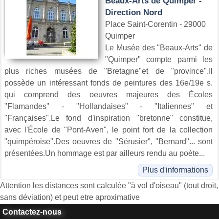
Beaux-Arts de Quimper -
Direction Nord
Place Saint-Corentin - 29000
Quimper
Le Musée des "Beaux-Arts" de
"Quimper" compte parmi les
plus riches musées de "Bretagne"et de "province".Il
possède un intéressant fonds de peintures des 16e/19e s.
qui comprend des oeuvres majeures des Écoles
"Flamandes" - "Hollandaises" - "Italiennes" et
"Françaises".Le fond d'inspiration "bretonne" constitue,
avec l'École de "Pont-Aven", le point fort de la collection
"quimpéroise".Des oeuvres de "Sérusier", "Bernard"... sont
présentées.Un hommage est par ailleurs rendu au poète...
Plus d'informations
Attention les distances sont calculée "à vol d'oiseau" (tout droit,
sans déviation) et peut etre aproximative
Contactez-nous