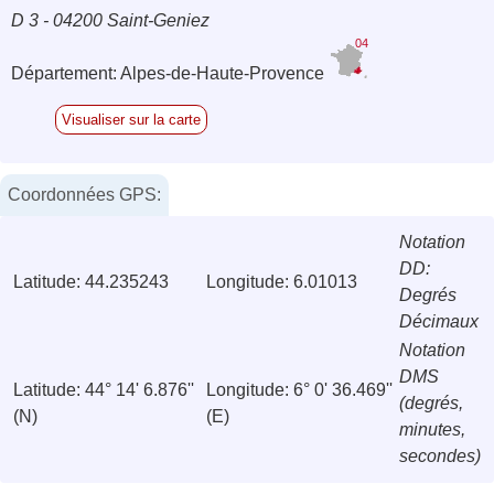
D 3 - 04200 Saint-Geniez
04
Département: Alpes-de-Haute-Provence
Visualiser sur la carte
Coordonnées GPS:
Notation
DD:
Latitude: 44.235243
Longitude: 6.01013
Degrés
Décimaux
Notation
DMS
Latitude: 44° 14' 6.876''
Longitude: 6° 0' 36.469''
(degrés,
(N)
(E)
minutes,
secondes)