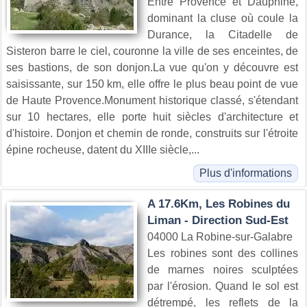
Entre Provence et Dauphiné,
dominant la cluse où coule la
Durance, la Citadelle de
Sisteron barre le ciel, couronne la ville de ses enceintes, de
ses bastions, de son donjon.La vue qu'on y découvre est
saisissante, sur 150 km, elle offre le plus beau point de vue
de Haute Provence.Monument historique classé, s'étendant
sur 10 hectares, elle porte huit siècles d'architecture et
d'histoire. Donjon et chemin de ronde, construits sur l'étroite
épine rocheuse, datent du XIIIe siècle,...
Plus d'informations
A 17.6Km, Les Robines du
Liman - Direction Sud-Est
04000 La Robine-sur-Galabre
Les robines sont des collines
de marnes noires sculptées
par l'érosion. Quand le sol est
détrempé, les reflets de la