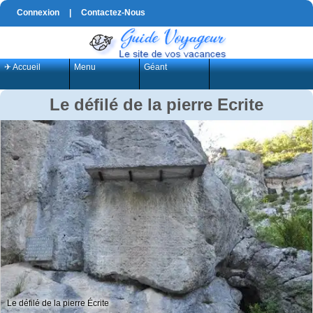
Connexion
|
Contactez-Nous
✈ Accueil
Menu
Géant
Le défilé de la pierre Ecrite
Le défilé de la pierre Écrite