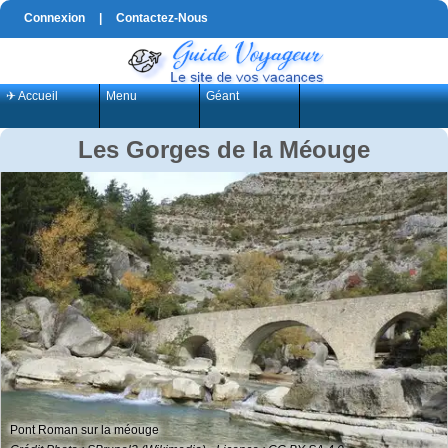
Connexion
|
Contactez-Nous
✈ Accueil
Menu
Géant
Les Gorges de la Méouge
Pont Roman sur la méouge