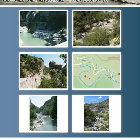
Crédit Photo : SBrunel3 (Wikimedia) - Licence : CC BY-SA 4.0