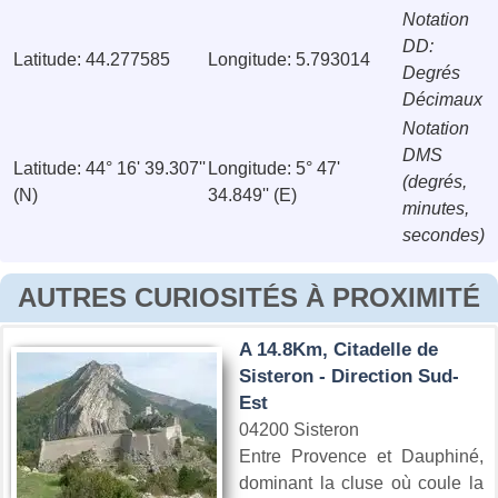
Notation
DD:
Latitude: 44.277585
Longitude: 5.793014
Degrés
Décimaux
Notation
DMS
Latitude: 44° 16' 39.307''
Longitude: 5° 47'
(degrés,
(N)
34.849'' (E)
minutes,
secondes)
AUTRES CURIOSITÉS À PROXIMITÉ
A 14.8Km, Citadelle de
Sisteron - Direction Sud-
Est
04200 Sisteron
Entre Provence et Dauphiné,
dominant la cluse où coule la