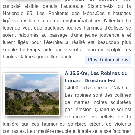
curiosité visible depuis l'autoroute Sisteron-Aix où la
Nationale 85. Les Pénitents des Mées.Ces silhouettes
figées dans leur stature de conglomérat attirent l'attention.La
légende veut que quelques jeunes hommes d'églises se
soient retournés au passage d'une jeune jouvencelle et
furent figés pour l'éternité.La réalité est beaucoup plus
simple. Le temps, aidé par le vent et l'eau ont sculpté ces
hautes statures qui veillent sur le...
Plus d'informations
A 35.5Km, Les Robines du
Liman - Direction Est
04000 La Robine-sur-Galabre
Les robines sont des collines
de marnes noires sculptées
par l'érosion. Quand le sol est
détrempé, les reflets de la
lumière sur ces harmonies sombres créent de violents
contrastes. Leur matière meuble et friable se laisse façonner