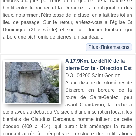
tendres attaqués par l'érosion. Le quartier de la Baume se
blottit entre le rocher et la Durance. La configuration des
lieux, notamment l'étroitesse de la cluse, en a fait très tôt un
lieu de passage. Sur le retour, arrêtez-vous à l'église St
Dominique (XIIIe siècle) et son joli clocher lombard qui
arbore une bichromie de pierres, un bandeau...
Plus d'informations
A 17.9Km, Le défilé de la
pierre Ecrite - Direction Est
D 3 - 04200 Saint-Geniez
A une dizaine de kilomètres de
Sisteron, en bordure de la
route de Saint-Geniez, peu
avant Chardavon, la roche a
été gravée au début du Ve siècle d'une inscription louant les
bienfaits de Claudius Dardanus, homme influent de cette
époque (409 à 414), qui aurait fait aménager la route
donnant accès à Théopolis et construire des fortifications