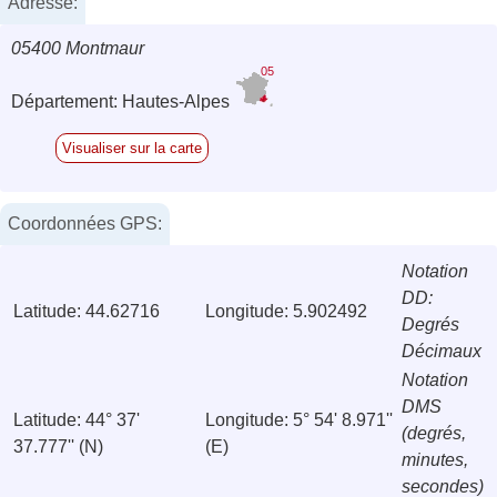
Adresse:
05400 Montmaur
05
Département: Hautes-Alpes
Visualiser sur la carte
Coordonnées GPS:
Notation
DD:
Latitude: 44.62716
Longitude: 5.902492
Degrés
Décimaux
Notation
DMS
Latitude: 44° 37'
Longitude: 5° 54' 8.971''
(degrés,
37.777'' (N)
(E)
minutes,
secondes)