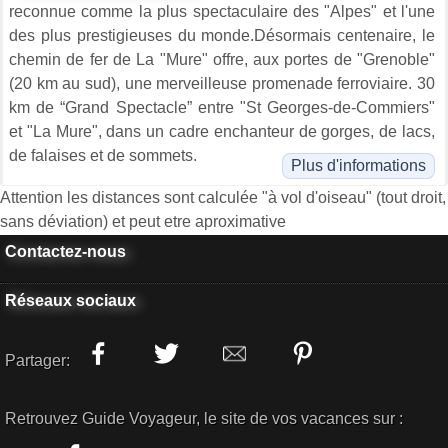
reconnue comme la plus spectaculaire des "Alpes" et l'une
des plus prestigieuses du monde.Désormais centenaire, le
chemin de fer de La "Mure" offre, aux portes de "Grenoble"
(20 km au sud), une merveilleuse promenade ferroviaire. 30
km de “Grand Spectacle” entre "St Georges-de-Commiers"
et "La Mure", dans un cadre enchanteur de gorges, de lacs,
de falaises et de sommets.
Plus d'informations
Attention les distances sont calculée "à vol d'oiseau" (tout droit,
sans déviation) et peut etre aproximative
Contactez-nous
Réseaux sociaux
Partager:
Retrouvez Guide Voyageur, le site de vos vacances sur :