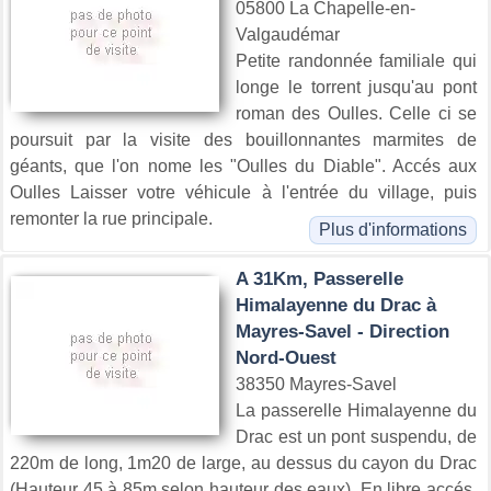
05800 La Chapelle-en-
Valgaudémar
Petite randonnée familiale qui
longe le torrent jusqu'au pont
roman des Oulles. Celle ci se
poursuit par la visite des bouillonnantes marmites de
géants, que l'on nome les "Oulles du Diable". Accés aux
Oulles Laisser votre véhicule à l'entrée du village, puis
remonter la rue principale.
Plus d'informations
A 31Km, Passerelle
Himalayenne du Drac à
Mayres-Savel - Direction
Nord-Ouest
38350 Mayres-Savel
La passerelle Himalayenne du
Drac est un pont suspendu, de
220m de long, 1m20 de large, au dessus du cayon du Drac
(Hauteur 45 à 85m selon hauteur des eaux). En libre accés,