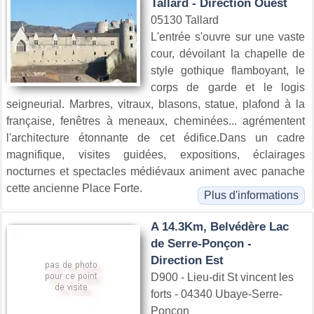
Tallard - Direction Ouest
05130 Tallard
L'entrée s'ouvre sur une vaste
cour, dévoilant la chapelle de
style gothique flamboyant, le
corps de garde et le logis
seigneurial. Marbres, vitraux, blasons, statue, plafond à la
française, fenêtres à meneaux, cheminées... agrémentent
l'architecture étonnante de cet édifice.Dans un cadre
magnifique, visites guidées, expositions, éclairages
nocturnes et spectacles médiévaux animent avec panache
cette ancienne Place Forte.
Plus d'informations
A 14.3Km, Belvédère Lac
de Serre-Ponçon -
Direction Est
D900 - Lieu-dit St vincent les
forts - 04340 Ubaye-Serre-
Ponçon