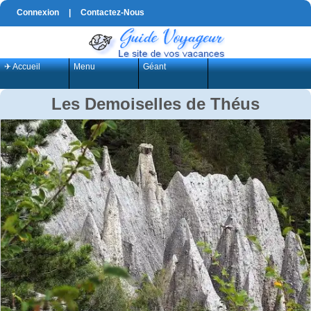
Connexion
|
Contactez-Nous
✈ Accueil
Menu
Géant
Les Demoiselles de Théus