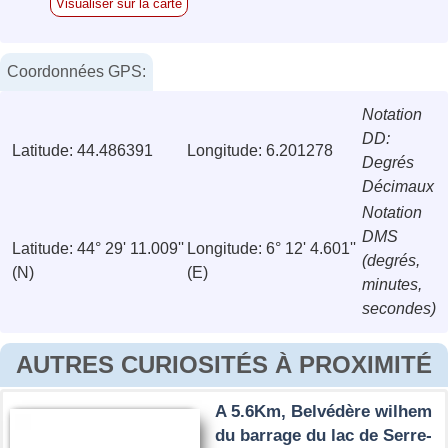
Visualiser sur la carte
Coordonnées GPS:
Notation
DD:
Latitude: 44.486391
Longitude: 6.201278
Degrés
Décimaux
Notation
DMS
Latitude: 44° 29' 11.009''
Longitude: 6° 12' 4.601''
(degrés,
(N)
(E)
minutes,
secondes)
AUTRES CURIOSITÉS À PROXIMITÉ
A 5.6Km, Belvédère wilhem
du barrage du lac de Serre-