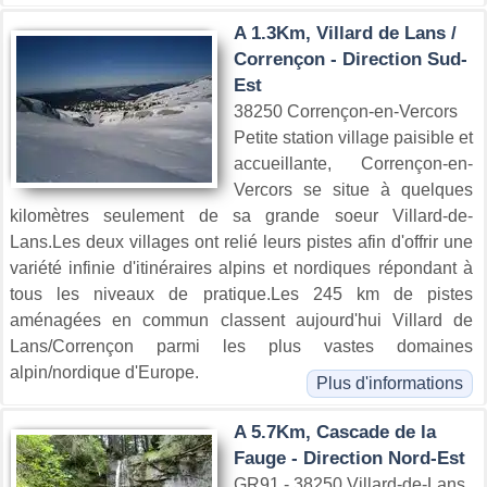
A 1.3Km, Villard de Lans /
Corrençon - Direction Sud-
Est
38250 Corrençon-en-Vercors
Petite station village paisible et
accueillante, Corrençon-en-
Vercors se situe à quelques
kilomètres seulement de sa grande soeur Villard-de-
Lans.Les deux villages ont relié leurs pistes afin d'offrir une
variété infinie d'itinéraires alpins et nordiques répondant à
tous les niveaux de pratique.Les 245 km de pistes
aménagées en commun classent aujourd'hui Villard de
Lans/Corrençon parmi les plus vastes domaines
alpin/nordique d'Europe.
Plus d'informations
A 5.7Km, Cascade de la
Fauge - Direction Nord-Est
GR91 - 38250 Villard-de-Lans