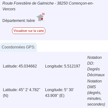
Route Forestière de Galmiche - 38250 Corrençon-en-
Vercors
38
Département: Isère
Visualiser sur la carte
Coordonnées GPS:
Notation
DD:
Latitude: 45.034662
Longitude: 5.512197
Degrés
Décimaux
Notation
DMS
Latitude: 45° 2' 4.782''
Longitude: 5° 30'
(degrés,
(N)
43.909'' (E)
minutes,
secondes)