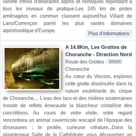
variété infinie d'itinéraires alpins et nordiques répondant à
tous les niveaux de pratique.Les 245 km de pistes
aménagées en commun classent aujourd'hui Villard de
Lans/Corrençon parmi les plus vastes domaines
alpin/nordique d'Europe.
Plus d'informations
A 14.8Km, Les Grottes de
Choranche - Direction Nord
Route des Grottes - 38680
Choranche
Au cœur du Vercors, explorez
cette grotte dissimulée dans la
nature exubérante du cirque
de Choranche… L'eau des lacs et des rivières souterraines
inonde de reflets émeraude la blancheur cristalline des
concrétions. Au cours de votre visite, votre regard
rencontrera un animal cavernicole rescapé de l'époque des
dinosaures : le protée, curieuse créature...Dans la
gigantesque Salle de la Cathédrale, vous découvrirez un