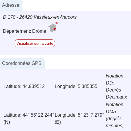
Adresse:
D 178 - 26420 Vassieux-en-Vercors
26
Département: Drôme
Visualiser sur la carte
Coordonnées GPS:
Notation
DD:
Latitude: 44.939512
Longitude: 5.385355
Degrés
Décimaux
Notation
DMS
Latitude: 44° 56' 22.244''
Longitude: 5° 23' 7.279''
(degrés,
(N)
(E)
minutes,