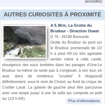
secondes)
AUTRES CURIOSITÉS À PROXIMITÉ
A 5.3Km, La Grotte du
Brudour - Direction Ouest
D 76 - 26190 Bouvante
Grotte du Brudour du pont sur
le Brudour, promenade de 1/2
h à pied AR.Un très agréable
sentier mène à cette cavité,
résurgence des eaux tombées dans les parages d'Une.Le
Brudour lui-même ne tarde pas à s'engloutir, à son tour, en
aval, dans de nombreux "scialets" Il réapparaît
définitivement, sous le nom de Cholet, au fond du cirque de
Combe Laval. La galerie de gauche peut être parcourue
avec une lampe jusqu' à une 3e salle qui comporte un petit
lac (1/2 h AR).
Plus d'informations