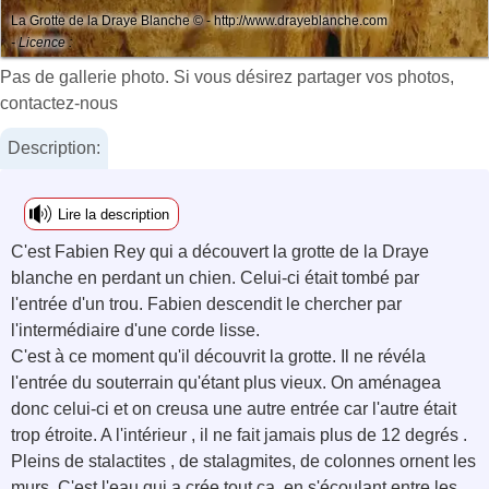
La Grotte de la Draye Blanche © - ‎http://www.drayeblanche.com
- Licence :
Pas de gallerie photo. Si vous désirez partager vos photos,
contactez-nous
Description:
Lire la description
C'est Fabien Rey qui a découvert la grotte de la Draye
blanche en perdant un chien. Celui-ci était tombé par
l'entrée d'un trou. Fabien descendit le chercher par
l'intermédiaire d'une corde lisse.
C'est à ce moment qu'il découvrit la grotte. Il ne révéla
l'entrée du souterrain qu'étant plus vieux. On aménagea
donc celui-ci et on creusa une autre entrée car l'autre était
trop étroite. A l'intérieur , il ne fait jamais plus de 12 degrés .
Pleins de stalactites , de stalagmites, de colonnes ornent les
murs. C'est l'eau qui a crée tout ça, en s'écoulant entre les