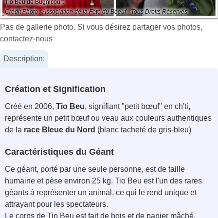
Tio Beu de Bugnicourt
Crédit Photo : Association de la Fête du Boeuf - Tous Droits Réservés
Pas de gallerie photo. Si vous désirez partager vos photos,
contactez-nous
Description:
Création et Signification
Créé en 2006,
Tio Beu
, signifiant "petit bœuf" en ch'ti,
représente un petit bœuf ou veau aux couleurs authentiques
de la
race Bleue du Nord
(blanc tacheté de gris-bleu)
Caractéristiques du Géant
Ce géant, porté par une seule personne, est de taille
humaine et pèse environ 25 kg. Tio Beu est l'un des rares
géants à représenter un animal, ce qui le rend unique et
attrayant pour les spectateurs.
Le corps de Tio Beu est fait de bois et de papier mâché,