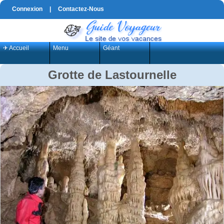
Connexion
|
Contactez-Nous
✈ Accueil
Menu
Géant
Grotte de Lastournelle