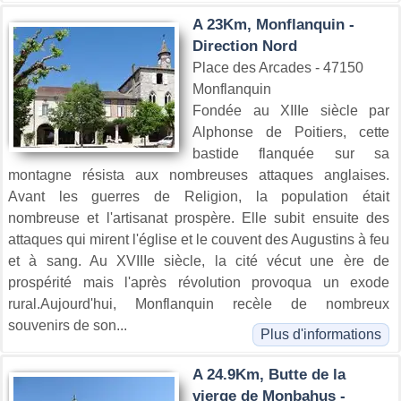
A 23Km, Monflanquin -
Direction Nord
Place des Arcades - 47150
Monflanquin
Fondée au XIIIe siècle par
Alphonse de Poitiers, cette
bastide flanquée sur sa
montagne résista aux nombreuses attaques anglaises.
Avant les guerres de Religion, la population était
nombreuse et l'artisanat prospère. Elle subit ensuite des
attaques qui mirent l'église et le couvent des Augustins à feu
et à sang. Au XVIIIe siècle, la cité vécut une ère de
prospérité mais l'après révolution provoqua un exode
rural.Aujourd'hui, Monflanquin recèle de nombreux
souvenirs de son...
Plus d'informations
A 24.9Km, Butte de la
vierge de Monbahus -