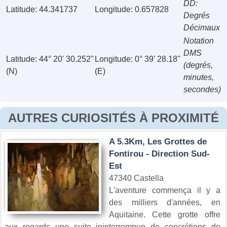
DD:
Latitude: 44.341737
Longitude: 0.657828
Degrés
Décimaux
Notation
DMS
Latitude: 44° 20' 30.252''
Longitude: 0° 39' 28.18''
(degrés,
(N)
(E)
minutes,
secondes)
AUTRES CURIOSITÉS À PROXIMITÉ
A 5.3Km, Les Grottes de
Fontirou - Direction Sud-
Est
47340 Castella
L'aventure commença il y a
des milliers d'années, en
Aquitaine. Cette grotte offre
aux regards une suite ininterrompue de concrétions de