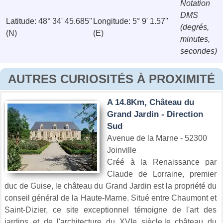
Notation
DMS
Latitude: 48° 34' 45.685''
Longitude: 5° 9' 1.57''
(degrés,
(N)
(E)
minutes,
secondes)
AUTRES CURIOSITÉS À PROXIMITÉ
A 14.8Km, Château du
Grand Jardin - Direction
Sud
Avenue de la Marne - 52300
Joinville
Créé à la Renaissance par
Claude de Lorraine, premier
duc de Guise, le château du Grand Jardin est la propriété du
conseil général de la Haute-Marne. Situé entre Chaumont et
Saint-Dizier, ce site exceptionnel témoigne de l'art des
jardins et de l'architecture du XVIe siècle.le château du