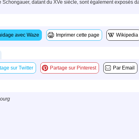
 Schongauer, datant du XVe siècle, sont également exposés dans 
idage avec Waze
Imprimer cette page
Wikipedia
tage sur Twitter
Partage sur Pinterest
Par Email
bourg