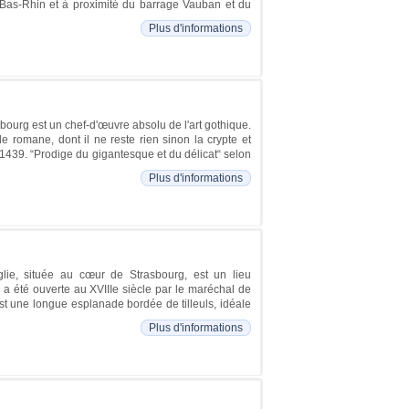
du Bas-Rhin et à proximité du barrage Vauban et du
Plus d'informations
ourg est un chef-d'œuvre absolu de l'art gothique.
e romane, dont il ne reste rien sinon la crypte et
n 1439. “Prodige du gigantesque et du délicat“ selon
Plus d'informations
lie, située au cœur de Strasbourg, est un lieu
, a été ouverte au XVIIIe siècle par le maréchal de
t une longue esplanade bordée de tilleuls, idéale
Plus d'informations