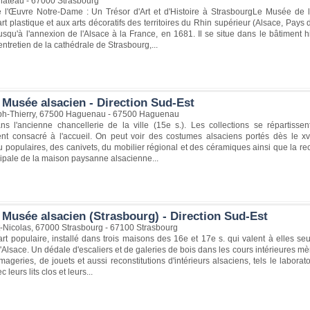
hâteau - 67000 Strasbourg
l'Œuvre Notre-Dame : Un Trésor d'Art et d'Histoire à StrasbourgLe Musée de
art plastique et aux arts décoratifs des territoires du Rhin supérieur (Alsace, Pay
squ'à l'annexion de l'Alsace à la France, en 1681. Il se situe dans le bâtiment 
entretien de la cathédrale de Strasbourg,...
 Musée alsacien - Direction Sud-Est
ph-Thierry, 67500 Haguenau - 67500 Haguenau
 l'ancienne chancellerie de la ville (15e s.). Les collections se répartiss
ent consacré à l'accueil. On peut voir des costumes alsaciens portés dès le xv
u populaires, des canivets, du mobilier régional et des céramiques ainsi que la recon
cipale de la maison paysanne alsacienne...
 Musée alsacien (Strasbourg) - Direction Sud-Est
t-Nicolas, 67000 Strasbourg - 67100 Strasbourg
rt populaire, installé dans trois maisons des 16e et 17e s. qui valent à elles s
 l'Alsace. Un dédale d'escaliers et de galeries de bois dans les cours intérieures mè
mageries, de jouets et aussi reconstitutions d'intérieurs alsaciens, tels le labora
 leurs lits clos et leurs...