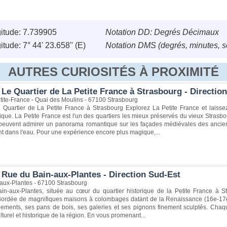
itude: 7.739905
Notation DD: Degrés Décimaux
tude: 7° 44' 23.658'' (E)
Notation DMS (degrés, minutes, 
AUTRES CURIOSITÉS À PROXIMITÉ
Le Quartier de La Petite France à Strasbourg - Directio
tite-France - Quai des Moulins - 67100 Strasbourg
 Quartier de La Petite France à Strasbourg Explorez La Petite France et laiss
ue. La Petite France est l'un des quartiers les mieux préservés du vieux Strasbo
euvent admirer un panorama romantique sur les façades médiévales des ancien
ent dans l'eau. Pour une expérience encore plus magique,...
 Rue du Bain-aux-Plantes - Direction Sud-Est
aux-Plantes - 67100 Strasbourg
in-aux-Plantes, située au cœur du quartier historique de la Petite France à Str
Bordée de magnifiques maisons à colombages datant de la Renaissance (16e-17e s
ements, ses pans de bois, ses galeries et ses pignons finement sculptés. Chaque
lturel et historique de la région. En vous promenant...