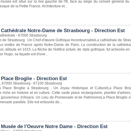
e musée est situé sur la rive gauche de l'Ill, face au siège du conseil général 
resque de la Petite France. Architecture et...
 Cathédrale Notre-Dame de Strasbourg - Direction Est
Cathédrale - 67000 Strasbourg
 de Strasbourg : Un Chef-d'œuvre Gothique IncontournableLa cathédrale de Strasb
lus visitée de France après Notre-Dame de Paris. La construction de la cathédral
sol, débuta en 1015. La flèche de l'édifice actuel, de style gothique, fut achevée e
tor Hugo, sa façade est d'une...
Place Broglie - Direction Est
e, 67000 Strasbourg - 67100 Strasbourg
 Place Broglie à Strasbourg : Un Joyau Historique et CulturelLa Place Brog
riche en histoire et en culture. Cette vaste place rectangulaire, plantée d'arbres
rs gouverneur d'Alsace. Un Lieu de Promenade et de PatrimoineLa Place Broglie es
enade paisible. Elle est entourée de...
 Musée de l'Oeuvre Notre Dame - Direction Est