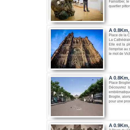
Fainsilber, l
quartier pitto
A 0.8Km,
Place de la 
La Cathédrale
Elle est la p
l'emprise au 
le mot de Vic
A 0.8Km, 
Place Brogli
Découvrez la
emblématique 
Broglie, alo
pour une prom
A 0.9Km,