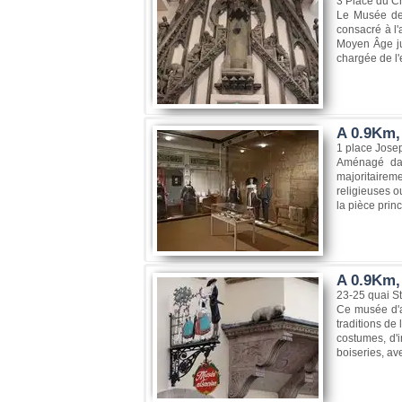
3 Place du C
Le Musée de 
consacré à l'
Moyen Âge ju
chargée de l'
A 0.9Km,
1 place Jose
Aménagé dans
majoritairem
religieuses o
la pièce prin
A 0.9Km,
23-25 quai S
Ce musée d'a
traditions de
costumes, d'i
boiseries, avec