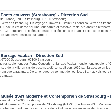
 Ponts couverts (Strasbourg) - Direction Sud
tite-France, 67000 Strasbourg - 67100 Strasbourg
verts de Strasbourg : Un Voyage à Travers l'HistoireLes ponts couverts de Stras
'Ill. Chacun est gardé par une tour carrée et massive, reste des anciens remparts
rts. Ces structures emblématiques sont situées dans le quartier pittoresque de la Pe
ure DéfensiveLes tours qui gardent...
 Barrage Vauban - Direction Sud
e, 67000 Strasbourg - 67100 Strasbourg
ètres seulement des Ponts Couverts, le Barrage Vauban, également appelé la “G
ie sud de la ville en cas de besoin, a été construit vers 1690 par Tarade, selon les
ramique attrayante a été aménagée au sommet de l'édifice, offrant aux visiteurs u
e canaux.
 Musée d'Art Moderne et Contemporain de Strasbourg - 
-Jean-Arp - 67000 Strasbourg
Art Moderne et Contemporain de Strasbourg (MAMCS)Le Musée d'Art Moderne
 Catherine Trautmann, alors ministre de la Culture et ancien maire de Strasbourg