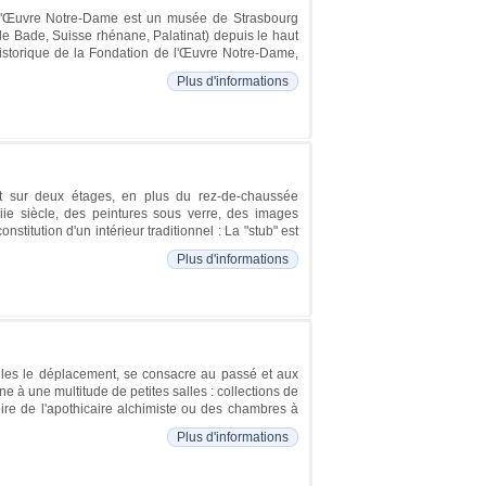
 l'Œuvre Notre-Dame est un musée de Strasbourg
s de Bade, Suisse rhénane, Palatinat) depuis le haut
historique de la Fondation de l'Œuvre Notre-Dame,
Plus d'informations
ent sur deux étages, en plus du rez-de-chaussée
iie siècle, des peintures sous verre, des images
stitution d'un intérieur traditionnel : La "stub" est
Plus d'informations
eules le déplacement, se consacre au passé et aux
ne à une multitude de petites salles : collections de
toire de l'apothicaire alchimiste ou des chambres à
Plus d'informations