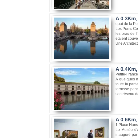
A 0.3Km,
quai de la Pe
Les Ponts Cou
les bras de l
étaient couve
Une Architect
A 0.4Km,
Petite-Franc
À quelques m
toute la part
terrasse pano
son réseau d
A 0.6Km,
1 Place Hans
Le Musée d'
inauguré par