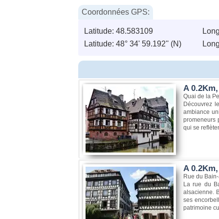
Coordonnées GPS:
Latitude: 48.583109
Long
Latitude: 48° 34' 59.192'' (N)
Longi
A 0.2Km, 
Quai de la Pe
Découvrez le
ambiance uniq
promeneurs p
qui se reflèt
A 0.2Km,
Rue du Bain-
La rue du Ba
alsacienne. 
ses encorbell
patrimoine cu