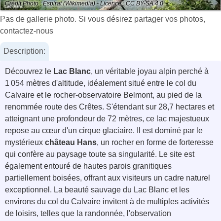
Crédit Photo : Espirat (Wikimedia) - Licence : CC BY-SA 4.0
Pas de gallerie photo. Si vous désirez partager vos photos,
contactez-nous
Description:
Découvrez le
Lac Blanc
, un véritable joyau alpin perché à
1 054 mètres d'altitude, idéalement situé entre le col du
Calvaire et le rocher-observatoire Belmont, au pied de la
renommée route des Crêtes. S'étendant sur 28,7 hectares et
atteignant une profondeur de 72 mètres, ce lac majestueux
repose au cœur d'un cirque glaciaire. Il est dominé par le
mystérieux
château Hans
, un rocher en forme de forteresse
qui confère au paysage toute sa singularité. Le site est
également entouré de hautes parois granitiques
partiellement boisées, offrant aux visiteurs un cadre naturel
exceptionnel. La beauté sauvage du Lac Blanc et les
environs du col du Calvaire invitent à de multiples activités
de loisirs, telles que la randonnée, l'observation