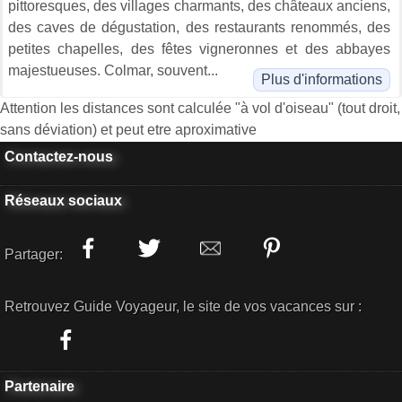
pittoresques, des villages charmants, des châteaux anciens,
des caves de dégustation, des restaurants renommés, des
petites chapelles, des fêtes vigneronnes et des abbayes
majestueuses. Colmar, souvent...
Plus d'informations
Attention les distances sont calculée "à vol d'oiseau" (tout droit,
sans déviation) et peut etre aproximative
Contactez-nous
Réseaux sociaux
Partager:
Retrouvez Guide Voyageur, le site de vos vacances sur :
Partenaire