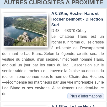
AUTRES CURIOSITÉS À PROXIMITÉ
A 0.3Km, Rocher Hans et
Rocher belmont - Direction
Sud
D 48II - 68370 Orbey
Le Château Hans est un
rocher ruiniforme qui se dresse
à mi-pente de l'escarpement
dominant le Lac Blanc. Selon la légende, ce site serait le
vestige du château d'un seigneur mécréant nommé Hans,
englouti un jour par les eaux du lac. L'ascension sur le
sentier raide et rocheux qui traverse la falaise au-dessus du
rocher—zone connue sous le nom de Chaire des Rochers
—récompense les marcheurs par une vue imprenable sur le
Lac Blanc et ses environs. À seulement une demi-heure
de...
Plus d'informations
A 1.5Km, Le Lac Noir à