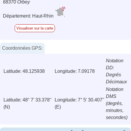
68370 Orbey
68
Département: Haut-Rhin
Visualiser sur la carte
Coordonnées GPS:
Notation
DD:
Latitude: 48.125938
Longitude: 7.09178
Degrés
Décimaux
Notation
DMS
Latitude: 48° 7' 33.378''
Longitude: 7° 5' 30.407''
(degrés,
(N)
(E)
minutes,
secondes)