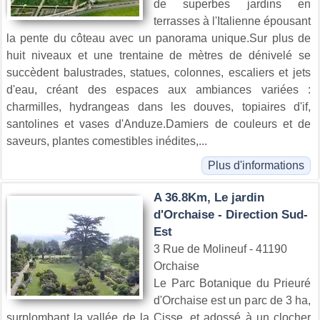
de superbes jardins en
terrasses à l'Italienne épousant
la pente du côteau avec un panorama unique.Sur plus de
huit niveaux et une trentaine de mètres de dénivelé se
succèdent balustrades, statues, colonnes, escaliers et jets
d'eau, créant des espaces aux ambiances variées :
charmilles, hydrangeas dans les douves, topiaires d'if,
santolines et vases d'Anduze.Damiers de couleurs et de
saveurs, plantes comestibles inédites,...
Plus d'informations
A 36.8Km, Le jardin
d'Orchaise - Direction Sud-
Est
3 Rue de Molineuf - 41190
Orchaise
Le Parc Botanique du Prieuré
d'Orchaise est un parc de 3 ha,
surplombant la vallée de la Cisse, et adossé à un clocher