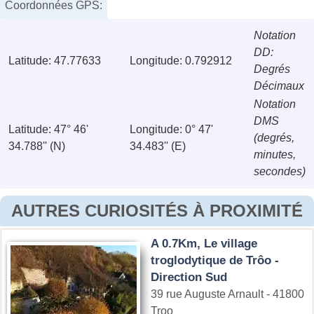
Coordonnées GPS:
Notation
DD:
Latitude: 47.77633
Longitude: 0.792912
Degrés
Décimaux
Notation
DMS
Latitude: 47° 46'
Longitude: 0° 47'
(degrés,
34.788'' (N)
34.483'' (E)
minutes,
secondes)
AUTRES CURIOSITÉS À PROXIMITÉ
A 0.7Km, Le village
troglodytique de Trôo -
Direction Sud
39 rue Auguste Arnault - 41800
Troo