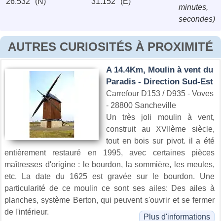
26.532'' (N)
31.152'' (E)
minutes,
secondes)
AUTRES CURIOSITÉS À PROXIMITÉ
A 14.4Km, Moulin à vent du
Paradis - Direction Sud-Est
Carrefour D153 / D935 - Voves
- 28800 Sancheville
Un très joli moulin à vent,
construit au XVIIème siècle,
tout en bois sur pivot. il a été
entièrement restauré en 1995, avec certaines pièces
maîtresses d'origine : le bourdon, la sommière, les meules,
etc. La date du 1625 est gravée sur le bourdon. Une
particularité de ce moulin ce sont ses ailes: Des ailes à
planches, système Berton, qui peuvent s'ouvrir et se fermer
de l'intérieur.
Plus d'informations