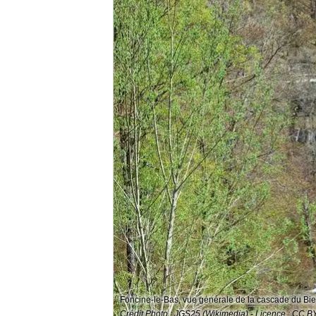
Foncine-le-Bas, vue générale de la cascade du Bie
Crédit Photo : JGS25 (Wikimedia) - Licence : CC B