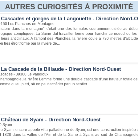
AUTRES CURIOSITÉS À PROXIMITÉ
 Cascades et gorges de la Langouette - Direction Nord-
39150 Les Planches-en-Montagne
sabre dans la montagne", c'était une des formules couramment usitée au début 
ologique compliquée. La Saine dut travailler ferme pour franchir ce noeud où le
 leurs anticlinaux. A l'amont des Planches, la rivière coule à 730 mètres d'altitude
très étroit formé par la rivière de...
 La Cascade de la Billaude - Direction Nord-Ouest
scades - 39300 Le Vaudioux
Champagnole, la rivière Lemme forme une double cascade d'une hauteur totale de 
Lemme qu'au pied, où on peut accéder par un sentier.
 Château de Syam - Direction Nord-Ouest
00 Syam
 Syam, encore appelé villa palladienne de Syam, est une construction inspirée de
t 1828 dans la vallée de l'Ain et de la Saine à Syam, au sud de Champagnole, da