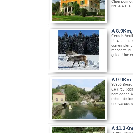
Champonnois 
l'Italie.Au li
A 8.9Km, 
Cernois Veui
Parc animali
contempler de
rencontre.Ic
guide. Une éq
A 9.9Km, 
39300 Bourg 
Ce circuit co
nom donné à u
mètres de lon
une vasque q
A 11.2Km,