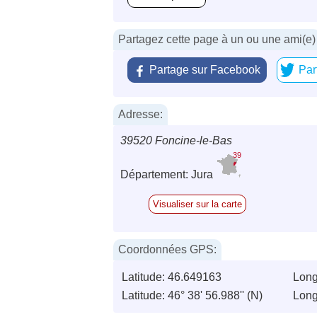
Partagez cette page à un ou une ami(e)
Partage sur Facebook
Par
Adresse:
39520 Foncine-le-Bas
39
Département: Jura
Visualiser sur la carte
Coordonnées GPS:
Latitude: 46.649163
Long
Latitude: 46° 38' 56.988'' (N)
Longi