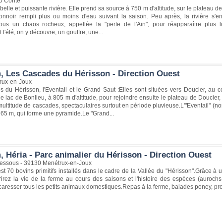
0 Conte
 belle et puissante rivière. Elle prend sa source à 750 m d'altitude, sur le plateau 
onnoir rempli plus ou moins d'eau suivant la saison. Peu après, la rivière s'e
sous un chaos rocheux, appellée la "perte de l'Ain", pour réapparaître plus l
l'été, on y découvre, un gouffre, une...
, Les Cascades du Hérisson - Direction Ouest
rux-en-Joux
 du Hérisson, l'Eventail et le Grand Saut :Elles sont situées vers Doucier, au 
e lac de Bonlieu, à 805 m d'altitude, pour rejoindre ensuite le plateau de Doucier,
ultitude de cascades, spectaculaires surtout en période pluvieuse.L'"Eventail" (n
65 m, qui forme une pyramide.Le "Grand...
 Héria - Parc animalier du Hérisson - Direction Ouest
essous - 39130 Menétrux-en-Joux
st 70 bovins primitifs installés dans le cadre de la Vallée du "Hérisson".Grâce à u
rez la vie de la ferme au cours des saisons et l'histoire des espèces (aurochs,
 caresser tous les petits animaux domestiques.Repas à la ferme, balades poney, pro