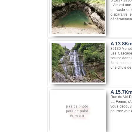
D 283 - 3930
L'Ain est une
un vaste ent
disparaître 
généralement 
A 13.8Km
39130 Menét
Les Cascades
source dans l
formant une m
une chute de 
A 15.7Km,
Rue du Val D
La Ferme, c'e
vous découvri
pourrez voir,