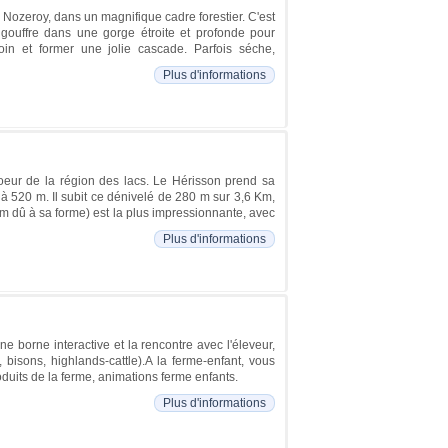
de Nozeroy, dans un magnifique cadre forestier. C'est
ngouffre dans une gorge étroite et profonde pour
oin et former une jolie cascade. Parfois séche,
Plus d'informations
coeur de la région des lacs. Le Hérisson prend sa
 à 520 m. Il subit ce dénivelé de 280 m sur 3,6 Km,
om dû à sa forme) est la plus impressionnante, avec
Plus d'informations
ne borne interactive et la rencontre avec l'éleveur,
 bisons, highlands-cattle).A la ferme-enfant, vous
duits de la ferme, animations ferme enfants.
Plus d'informations