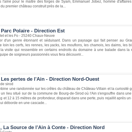
l'aîné pour le maître des forges de Syam, Emmanuel Jobez, homme d'affaires avi
eu du premier château construit près de la...
Parc Polaire - Direction Est
llet et les Fo - 25240 Chaux-Neuve
er d'un genre étonnant et séduisant. Dans un paysage qui fait penser au Gra
 loin les cerfs, les rennes, les yacks, les mouflons, les chamois, les daims, les b
i, la visite qui ressemble en certains endroits du domaine à une balade dans la 
uipe de soigneurs passionnés vous fera découvrir...
Les pertes de l'Ain - Direction Nord-Ouest
de sirod
mbine une randonnée sur les crêtes du château de Château-Villain et la curiosité gé
n lieu situé sur de la commune de Bourg-de-Sirod où l'Ain s'engouffre dans une g
g et 12 à 15 mètres de profondeur, disparait dans une perte, puis rejaillit après 
ui déborde en une cascade...
 La Source de l'Ain à Conte - Direction Nord