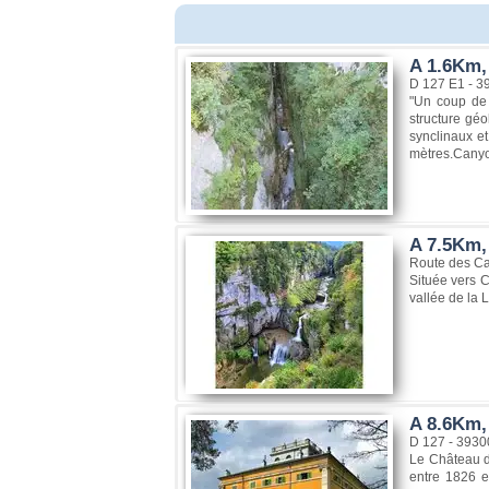
A 1.6Km,
D 127 E1 - 
"Un coup de 
structure gé
synclinaux et
mètres.Canyon 
A 7.5Km,
Route des Ca
Située vers 
vallée de la 
A 8.6Km,
D 127 - 393
Le Château de
entre 1826 e