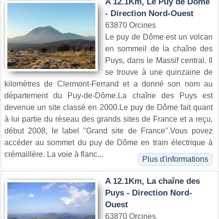
A 12.1Km, Le Puy de Dôme
- Direction Nord-Ouest
63870 Orcines
Le puy de Dôme est un volcan
en sommeil de la chaîne des
Puys, dans le Massif central. Il
se trouve à une quinzaine de
kilomètres de Clermont-Ferrand et a donné son nom au
département du Puy-de-Dôme.La chaîne des Puys est
devenue un site classé en 2000.Le puy de Dôme fait quant
à lui partie du réseau des grands sites de France et a reçu,
début 2008, le label "Grand site de France".Vous povez
accéder au sommet du puy de Dôme en train électrique à
crémaillère. La voie à flanc...
Plus d'informations
A 12.1Km, La chaîne des
Puys - Direction Nord-
Ouest
63870 Orcines