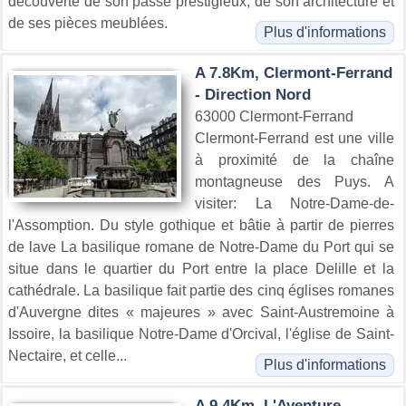
découverte de son passé prestigieux, de son architecture et
de ses pièces meublées.
Plus d'informations
A 7.8Km, Clermont-Ferrand
- Direction Nord
63000 Clermont-Ferrand
Clermont-Ferrand est une ville
à proximité de la chaîne
montagneuse des Puys. A
visiter: La Notre-Dame-de-
l'Assomption. Du style gothique et bâtie à partir de pierres
de lave La basilique romane de Notre-Dame du Port qui se
situe dans le quartier du Port entre la place Delille et la
cathédrale. La basilique fait partie des cinq églises romanes
d'Auvergne dites « majeures » avec Saint-Austremoine à
Issoire, la basilique Notre-Dame d'Orcival, l'église de Saint-
Nectaire, et celle...
Plus d'informations
A 9.4Km, L'Aventure