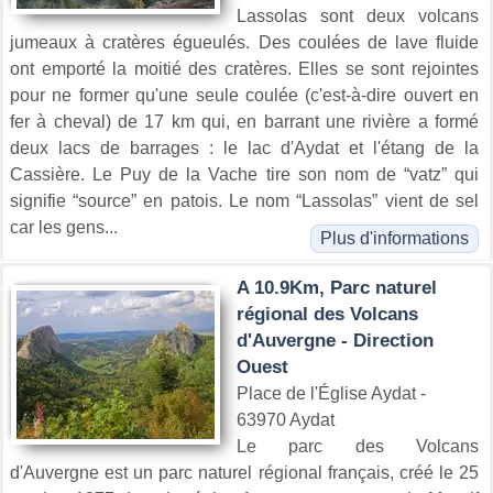
Lassolas sont deux volcans
jumeaux à cratères égueulés. Des coulées de lave fluide
ont emporté la moitié des cratères. Elles se sont rejointes
pour ne former qu'une seule coulée (c'est-à-dire ouvert en
fer à cheval) de 17 km qui, en barrant une rivière a formé
deux lacs de barrages : le lac d'Aydat et l'étang de la
Cassière. Le Puy de la Vache tire son nom de “vatz” qui
signifie “source” en patois. Le nom “Lassolas” vient de sel
car les gens...
Plus d'informations
A 10.9Km, Parc naturel
régional des Volcans
d'Auvergne - Direction
Ouest
Place de l'Église Aydat -
63970 Aydat
Le parc des Volcans
d'Auvergne est un parc naturel régional français, créé le 25