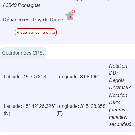
63540 Romagnat
63
Département: Puy-de-Dôme
Visualiser sur la carte
Coordonnées GPS:
Notation
DD:
Latitude: 45.707313
Longitude: 3.089961
Degrés
Décimaux
Notation
DMS
Latitude: 45° 42' 26.326''
Longitude: 3° 5' 23.858''
(degrés,
(N)
(E)
minutes,
secondes)