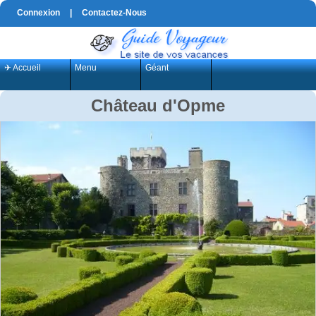
Connexion
|
Contactez-Nous
✈ Accueil
Menu
Géant
Château d'Opme