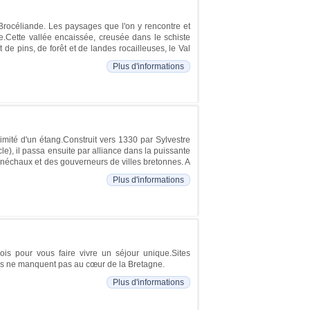
 Brocéliande. Les paysages que l'on y rencontre et
e.Cette vallée encaissée, creusée dans le schiste
de pins, de forêt et de landes rocailleuses, le Val
Plus d'informations
mité d'un étang.Construit vers 1330 par Sylvestre
e), il passa ensuite par alliance dans la puissante
énéchaux et des gouverneurs de villes bretonnes. A
Plus d'informations
is pour vous faire vivre un séjour unique.Sites
ors ne manquent pas au cœur de la Bretagne.
Plus d'informations