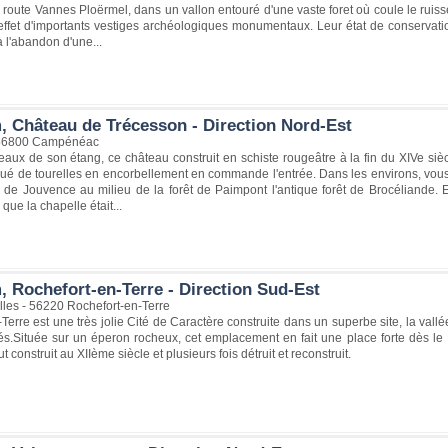
la route Vannes Ploërmel, dans un vallon entouré d'une vaste foret où coule le ruiss
ffet d'importants vestiges archéologiques monumentaux. Leur état de conservation 
à l'abandon d'une...
, Château de Trécesson - Direction Nord-Est
 56800 Campénéac
aux de son étang, ce château construit en schiste rougeâtre à la fin du XIVe si
qué de tourelles en encorbellement en commande l'entrée. Dans les environs, vous 
e de Jouvence au milieu de la forêt de Paimpont l'antique forêt de Brocéliande. E
que la chapelle était...
, Rochefort-en-Terre - Direction Sud-Est
lles - 56220 Rochefort-en-Terre
Terre est une très jolie Cité de Caractère construite dans un superbe site, la va
és.Située sur un éperon rocheux, cet emplacement en fait une place forte dès le 
ut construit au XIIème siècle et plusieurs fois détruit et reconstruit.