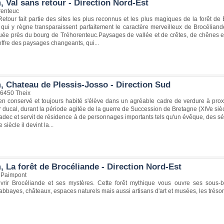
 Val sans retour - Direction Nord-Est
renteuc
etour fait partie des sites les plus reconnus et les plus magiques de la forêt de
 qui y règne transparaissent parfaitement le caractère merveilleux de Brocéliand
tuée près du bourg de Tréhorenteuc.Paysages de vallée et de crêtes, de chênes et 
ffre des paysages changeants, qui...
, Chateau de Plessis-Josso - Direction Sud
56450 Theix
en conservé et toujours habité s'élève dans un agréable cadre de verdure à proxi
 ducal, durant la période agitée de la guerre de Succession de Bretagne (XIVe siècl
dec et servit de résidence à de personnages importants tels qu'un évêque, des s
e siècle il devint la...
 La forêt de Brocéliande - Direction Nord-Est
 Paimpont
rir Brocéliande et ses mystères. Cette forêt mythique vous ouvre ses sous-bo
abbayes, châteaux, espaces naturels mais aussi artisans d'art et musées, les trés