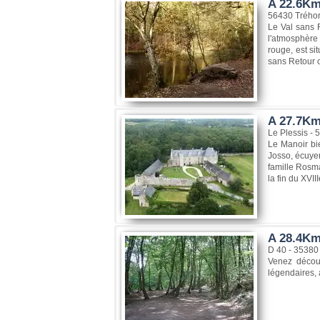
A 22.6Km,
56430 Trého
Le Val sans R
l'atmosphère
rouge, est si
sans Retour o
A 27.7Km
Le Plessis - 
Le Manoir bi
Josso, écuyer
famille Rosma
la fin du XVIII
A 28.4Km,
D 40 - 35380
Venez découv
légendaires, 