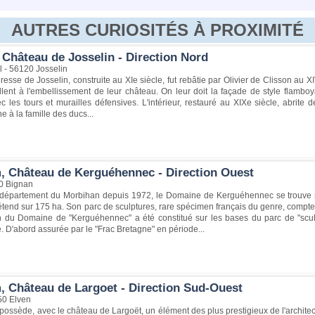
AUTRES CURIOSITÉS À PROXIMITÉ
 Château de Josselin - Direction Nord
 - 56120 Josselin
eresse de Josselin, construite au XIe siècle, fut rebâtie par Olivier de Clisson au X
illent à l'embellissement de leur château. On leur doit la façade de style flambo
c les tours et murailles défensives. L'intérieur, restauré au XIXe siècle, abrite
ne à la famille des ducs...
, Château de Kerguéhennec - Direction Ouest
0 Bignan
 département du Morbihan depuis 1972, le Domaine de Kerguéhennec se trouv
tend sur 175 ha. Son parc de sculptures, rare spécimen français du genre, compte 
 du Domaine de "Kerguéhennec" a été constitué sur les bases du parc de "scul
e. D'abord assurée par le "Frac Bretagne" en période...
, Château de Largoet - Direction Sud-Ouest
50 Elven
ossède, avec le château de Largoët, un élément des plus prestigieux de l'architect