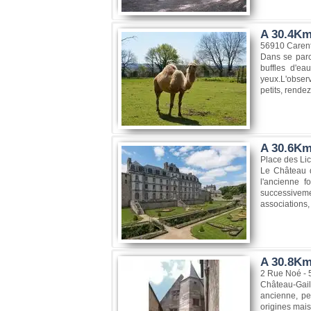
A 30.4Km
56910 Carent
Dans se parc
buffles d'ea
yeux.L'observ
petits, rendez
A 30.6Km
Place des Li
Le Château d
l'ancienne f
successivemen
associations, 
A 30.8Km
2 Rue Noé -
Château-Gaill
ancienne, pe
origines mais