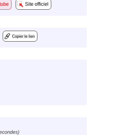
tube
Site officiel
Copier le lien
secondes)