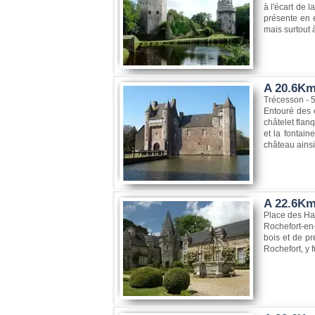
à l'écart de 
présente en e
mais surtout 
A 20.6Km
Trécesson -
Entouré des e
châtelet flan
et la fontain
château ainsi 
A 22.6Km
Place des Ha
Rochefort-en-
bois et de pr
Rochefort, y f