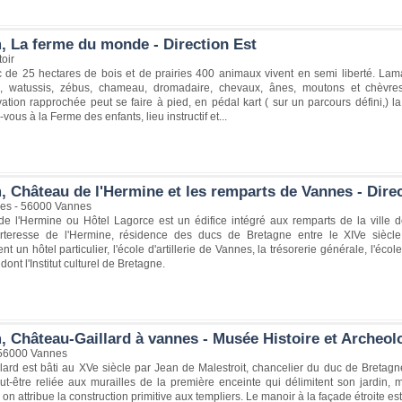
, La ferme du monde - Direction Est
oir
 de 25 hectares de bois et de prairies 400 animaux vivent en semi liberté. Lam
u, watussis, zébus, chameau, dromadaire, chevaux, ânes, moutons et chèvres 
ation rapprochée peut se faire à pied, en pédal kart ( sur un parcours défini,) la
-vous à la Ferme des enfants, lieu instructif et...
, Château de l'Hermine et les remparts de Vannes - Dire
ces - 56000 Vannes
e l'Hermine ou Hôtel Lagorce est un édifice intégré aux remparts de la ville d
orteresse de l'Hermine, résidence des ducs de Bretagne entre le XIVe siècle
t un hôtel particulier, l'école d'artillerie de Vannes, la trésorerie générale, l'écol
dont l'Institut culturel de Bretagne.
, Château-Gaillard à vannes - Musée Histoire et Archeol
 56000 Vannes
ard est bâti au XVe siècle par Jean de Malestroit, chancelier du duc de Bretagne
ut-être reliée aux murailles de la première enceinte qui délimitent son jardin, 
 on attribue la construction primitive aux templiers. Le manoir à la façade étroite es