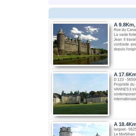
A 9.8Km,
Rue du Canal
La vaste fort
Jean II trava
contraste ave
depuis l'origi
A 17.6Km
D 123 - 5650
Propriété du
VANNES.Il s'é
contemporain
international
A 18.4Km
largoet - 562
Le Morbihan p