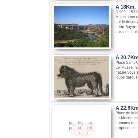
A 18Km, 
D 909 - 1532
Majestueux ou
qui le découv
Léon Boyer et
aussi en tant 
A 20.7Km
Place Saint-
Le Musée fa
nature.Vous 
loups garous
A 22.6Km
Place de la M
Le Musée est 
hommes de la
proposent de 