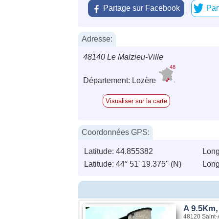
Partage sur Facebook
Par
Adresse:
48140 Le Malzieu-Ville
48
Département: Lozère
Visualiser sur la carte
Coordonnées GPS:
Latitude: 44.855382
Long
Latitude: 44° 51' 19.375'' (N)
Longi
A 9.5Km,
48120 Saint-