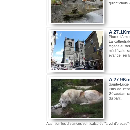
qu'ont choisi
A 27.1Km,
Place d'Arme
La cathédral
façade austère
médiévale, se
évangéliser la
A 27.9Km
Sainte-Lucie
Plus de cent
Gévaudan, ce
du parc.
Attention les distances sont calculée "à vol d'oiseau" 