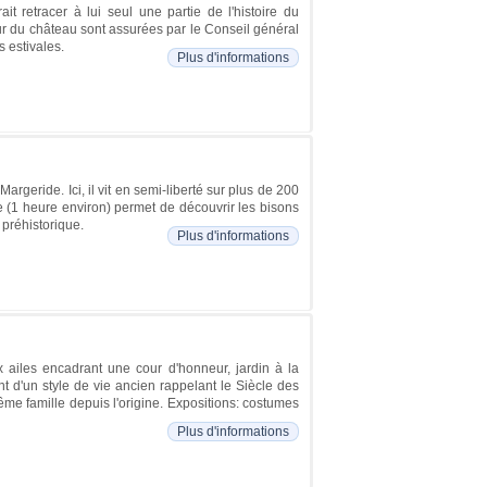
it retracer à lui seul une partie de l'histoire du
r du château sont assurées par le Conseil général
s estivales.
Plus d'informations
rgeride. Ici, il vit en semi-liberté sur plus de 200
e (1 heure environ) permet de découvrir les bisons
 préhistorique.
Plus d'informations
x ailes encadrant une cour d'honneur, jardin à la
t d'un style de vie ancien rappelant le Siècle des
ême famille depuis l'origine. Expositions: costumes
Plus d'informations