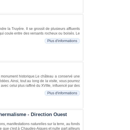
re la Truyère. Il se grossit de plusieurs affluents
 qui coule entre des versants rocheux ou boisés. Le
Plus d'informations
sé monument historique.Le château a conservé une
dées. Ainsi, tout au long de la visite, vous pourrez
vec celui plus raffiné du XVIIIe, influencé par des
Plus d'informations
hermalisme - Direction Ouest
s, manifestations naturelles sur la terre, au fonds
e que c'est à Chaudes-Aigues et nulle part ailleurs