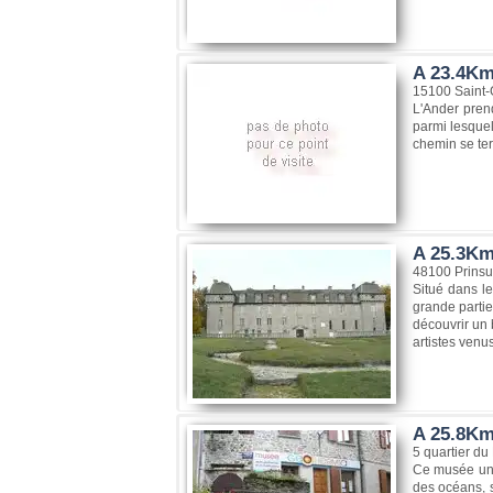
A 23.4Km
15100 Saint
L'Ander prend
parmi lesquel
chemin se ter
A 25.3Km
48100 Prinsu
Situé dans l
grande partie
découvrir un 
artistes venus 
A 25.8Km
5 quartier d
Ce musée uniq
des océans, s