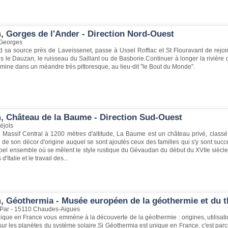
, Gorges de l'Ander - Direction Nord-Ouest
-Georges
 sa source près de Laveissenet, passe à Ussel Roffiac et St Flouravant de rejoind
s le Dauzan, le ruisseau du Saillant ou de Basborie.Continuer à longer la rivière
mine dans un méandre très pittoresque, au lieu-dit "le Bout du Monde".
, Château de la Baume - Direction Sud-Ouest
éjols
e Massif Central à 1200 mètres d'altitude, La Baume est un château privé, clas
 de son décor d'origine auquel se sont ajoutés ceux des familles qui s'y sont succé
bel ensemble où se mêlent le style rustique du Gévaudan du début du XVIIe siècle a
d'Italie et le travail des...
, Géothermia - Musée européen de la géothermie et du t
u Par - 15110 Chaudes-Aigues
ue en France vous emmène à la découverte de la géothermie : origines, utilisation
ur les planètes du système solaire.Si Géothermia est unique en France, c'est parc