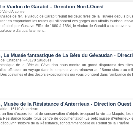
Le Viaduc de Garabit - Direction Nord-Ouest
0 Val-d'Arcomie
vrage de fer, le viaduc de Garabit réunit les deux rives de la Truyère depuis plu
rent en empruntant les routes qui sillonnent ces gorges aux attraits touristiques 
 réalisé par Gustave Eiffel de 1880 à 1884, le viaduc de Garabit a su trouver sa 
qu'œuvre d'art parfaitement...
, Le Musée fantastique de La Bête du Gévaudan - Direct
Noël Chabanel - 43170 Saugues
ntastique de la Bête du Gévaudan nous montre un grand diaporama des site
allez effectuer un voyage dans le temps et vous retrouver au 18ème siècle au mil
.Des costumes et des décors exceptionnels qui vous plongent dans l'ambiance de L
, Musée de la Résistance d'Anterrieux - Direction Ouest
airie - 15110 Anterrieux
un lieu d'exposition et de conservation d'objets évoquant la vie au Maquis, les rap
 Résistance locale (plus centre de documentation).Le petit musée d'Anterrieux
découvrir l'histoire de la Résistance, et notamment celle du Réduit de la Truyère