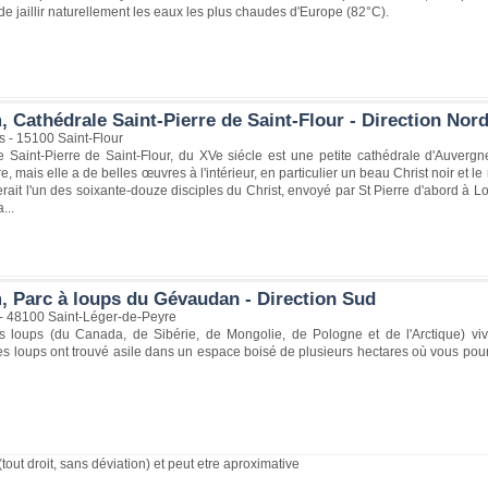
 de jaillir naturellement les eaux les plus chaudes d'Europe (82°C).
 Cathédrale Saint-Pierre de Saint-Flour - Direction Nor
s - 15100 Saint-Flour
e Saint-Pierre de Saint-Flour, du XVe siécle est une petite cathédrale d'Auver
, mais elle a de belles œuvres à l'intérieur, en particulier un beau Christ noir et le
rait l'un des soixante-douze disciples du Christ, envoyé par St Pierre d'abord à 
...
, Parc à loups du Gévaudan - Direction Sud
 - 48100 Saint-Léger-de-Peyre
s loups (du Canada, de Sibérie, de Mongolie, de Pologne et de l'Arctique) viv
s loups ont trouvé asile dans un espace boisé de plusieurs hectares où vous pour
(tout droit, sans déviation) et peut etre aproximative