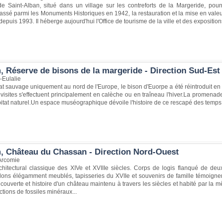
 Saint-Alban, situé dans un village sur les contreforts de la Margeride, pourra
ssé parmi les Monuments Historiques en 1942, la restauration et la mise en valeu
depuis 1993. Il héberge aujourd'hui l'Office de tourisme de la ville et des exposition
, Réserve de bisons de la margeride - Direction Sud-Est
-Eulalie
tat sauvage uniquement au nord de l'Europe, le bison d'Euorpe a été réintroduit en Ma
visites s'effectuent principalement en calèche ou en traîneau l'hiver.La promenad
itat naturel.Un espace muséographique dévoile l'histoire de ce rescapé des temps
, Château du Chassan - Direction Nord-Ouest
Arcomie
hitectural classique des XIVe et XVIIIe siècles. Corps de logis flanqué de deu
lons élégamment meublés, tapisseries du XVIIe et souvenirs de famille témoignen
ouverte et histoire d'un château maintenu à travers les siècles et habité par la m
ctions de fossiles minéraux...