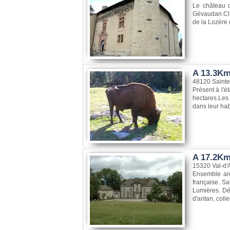
Le château de
Gévaudan.Cla
de la Lozère 
A 13.3Km
48120 Sainte
Présent à l'é
hectares.Les 
dans leur hab
A 17.2Km
15320 Val-d'
Ensemble arc
française. Sa
Lumières. Déc
d'antan, colle