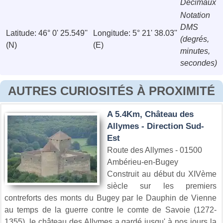
Décimaux
Notation
DMS
Latitude: 46° 0' 25.549''
Longitude: 5° 21' 38.03''
(degrés,
(N)
(E)
minutes,
secondes)
AUTRES CURIOSITÉS À PROXIMITÉ
A 5.4Km, Château des
Allymes - Direction Sud-
Est
Route des Allymes - 01500
Ambérieu-en-Bugey
Construit au début du XIVème
siècle sur les premiers
contreforts des monts du Bugey par le Dauphin de Vienne
au temps de la guerre contre le comte de Savoie (1272-
1355), le château des Allymes a gardé jusqu' à nos jours la