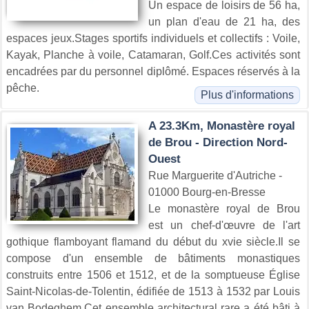
Un espace de loisirs de 56 ha,
un plan d'eau de 21 ha, des
espaces jeux.Stages sportifs individuels et collectifs : Voile,
Kayak, Planche à voile, Catamaran, Golf.Ces activités sont
encadrées par du personnel diplômé. Espaces réservés à la
pêche.
Plus d'informations
A 23.3Km, Monastère royal
de Brou - Direction Nord-
Ouest
Rue Marguerite d'Autriche -
01000 Bourg-en-Bresse
Le monastère royal de Brou
est un chef-d'œuvre de l'art
gothique flamboyant flamand du début du xvie siècle.Il se
compose d'un ensemble de bâtiments monastiques
construits entre 1506 et 1512, et de la somptueuse Église
Saint-Nicolas-de-Tolentin, édifiée de 1513 à 1532 par Louis
van Bodeghem.Cet ensemble architectural rare a été bâti à