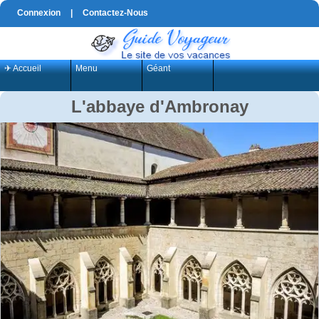
Connexion
|
Contactez-Nous
✈ Accueil
Menu
Géant
L'abbaye d'Ambronay