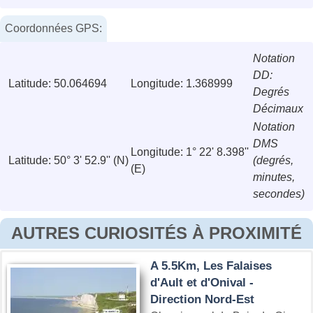
Coordonnées GPS:
Notation
DD:
Latitude: 50.064694
Longitude: 1.368999
Degrés
Décimaux
Notation
DMS
Longitude: 1° 22' 8.398''
Latitude: 50° 3' 52.9'' (N)
(degrés,
(E)
minutes,
secondes)
AUTRES CURIOSITÉS À PROXIMITÉ
A 5.5Km, Les Falaises
d'Ault et d'Onival -
Direction Nord-Est