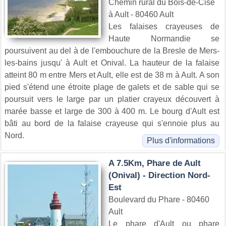
Chemin rural du Bois-de-Cise
à Ault - 80460 Ault
Les falaises crayeuses de
Haute Normandie se
poursuivent au del à de l'embouchure de la Bresle de Mers-
les-bains jusqu' à Ault et Onival. La hauteur de la falaise
atteint 80 m entre Mers et Ault, elle est de 38 m à Ault. A son
pied s'étend une étroite plage de galets et de sable qui se
poursuit vers le large par un platier crayeux découvert à
marée basse et large de 300 à 400 m. Le bourg d'Ault est
bâti au bord de la falaise crayeuse qui s'ennoie plus au
Nord.
Plus d'informations
A 7.5Km, Phare de Ault
(Onival) - Direction Nord-
Est
Boulevard du Phare - 80460
Ault
Le phare d'Ault ou phare