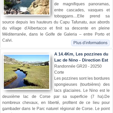
de magnifiques panoramas,
entre cascades, vasques et
toboggans…Elle prend sa
source depuis les hauteurs du Capu Tafunatu, aux abords
du village d'Albertacce et finit sa descente en pleine
Méditerranée, dans le Golfe de Galeria – entre Porto et
Calvi.
Plus d'informations
A 14.4Km, Les pozzines du
Lac de Nino - Direction Est
Randonnée GR20 - 20250
Corte
Les pozzines sont les bordures
spongieuses (tourbières) des
lacs glaciaires. Le Nino est le
deuxième lac de Corse par sa superficie (7 ha).De
nombreux chevaux, en liberté, profitent de ce lieu pour
gambader dans le Parc naturel régional de Corse. Le point