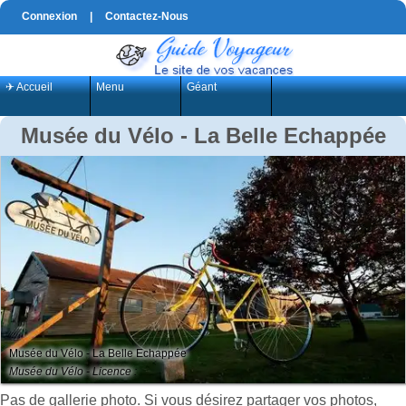
Connexion
|
Contactez-Nous
✈ Accueil
Menu
Géant
Musée du Vélo - La Belle Echappée
Musée du Vélo - La Belle Echappée
Musée du Vélo - Licence :
Pas de gallerie photo. Si vous désirez partager vos photos,