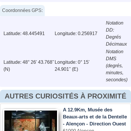
Coordonnées GPS:
Notation
DD:
Latitude: 48.445491
Longitude: 0.256917
Degrés
Décimaux
Notation
DMS
Latitude: 48° 26' 43.768''
Longitude: 0° 15'
(degrés,
(N)
24.901'' (E)
minutes,
secondes)
AUTRES CURIOSITÉS À PROXIMITÉ
A 12.9Km, Musée des
Beaux-arts et de la Dentelle
- Alençon - Direction Ouest
61000 Alençon