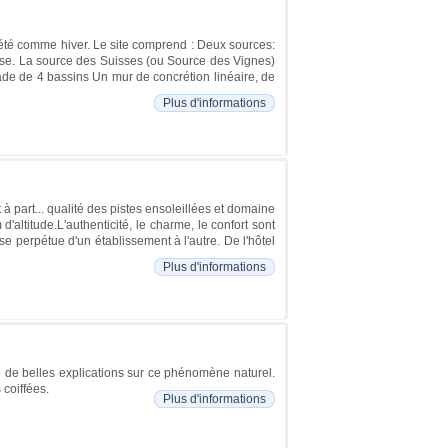
, été comme hiver. Le site comprend : Deux sources:
ose. La source des Suisses (ou Source des Vignes)
ade de 4 bassins Un mur de concrétion linéaire, de
Plus d'informations
 part... qualité des pistes ensoleillées et domaine
altitude.L'authenticité, le charme, le confort sont
e perpétue d'un établissement à l'autre. De l'hôtel
Plus d'informations
e de belles explications sur ce phénomène naturel.
coiffées.
Plus d'informations