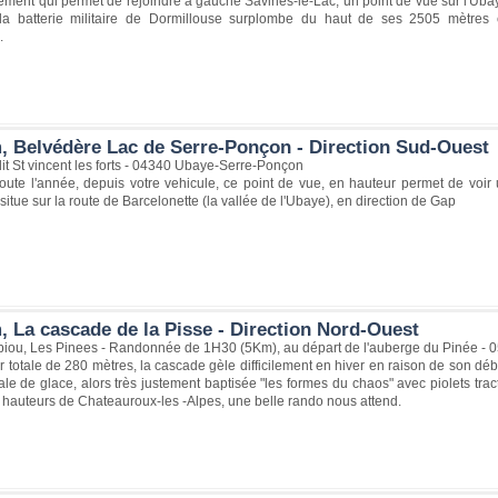
ment qui permet de rejoindre à gauche Savines-le-Lac, un point de vue sur l'Ubay
, la batterie militaire de Dormillouse surplombe du haut de ses 2505 mètres
.
, Belvédère Lac de Serre-Ponçon - Direction Sud-Ouest
it St vincent les forts - 04340 Ubaye-Serre-Ponçon
toute l'année, depuis votre vehicule, ce point de vue, en hauteur permet de voir
 situe sur la route de Barcelonette (la vallée de l'Ubaye), en direction de Gap
, La cascade de la Pisse - Direction Nord-Ouest
biou, Les Pinees - Randonnée de 1H30 (5Km), au départ de l'auberge du Pinée - 
 totale de 280 mètres, la cascade gèle difficilement en hiver en raison de son débit
ale de glace, alors très justement baptisée "les formes du chaos" avec piolets tr
s hauteurs de Chateauroux-les -Alpes, une belle rando nous attend.