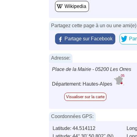
Wikipedia
Partagez cette page à un ou une ami(e)
Partage sur Facebook
Par
Adresse:
Place de la Mairie - 05200 Les Orres
05
Département: Hautes-Alpes
Visualiser sur la carte
Coordonnées GPS:
Latitude: 44.514112
Long
Latitude: 44° 30' 50.802'' (N)
Longi