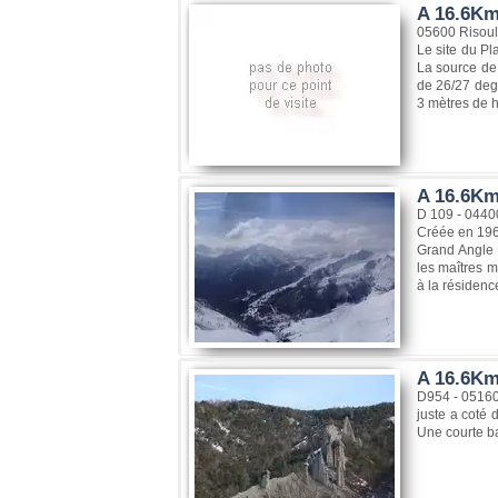
A 16.6Km
05600 Risoul
Le site du Pl
La source de
de 26/27 degr
3 mètres de h
A 16.6Km
D 109 - 0440
Créée en 1961
Grand Angle :
les maîtres m
à la résidenc
A 16.6Km
D954 - 0516
juste a coté 
Une courte ba