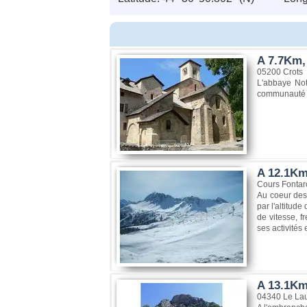
A 7.7Km,
05200 Crots
L'abbaye Not
communauté S
A 12.1Km
Cours Fontar
Au coeur des 
par l'altitud
de vitesse, f
ses activités
A 13.1Km
04340 Le La