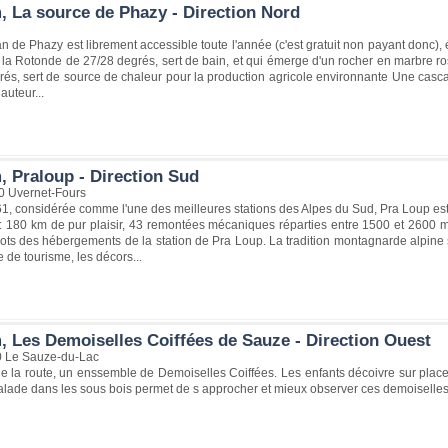
, La source de Phazy - Direction Nord
an de Phazy est librement accessible toute l'année (c'est gratuit non payant donc)
 la Rotonde de 27/28 degrés, sert de bain, et qui émerge d'un rocher en marbre r
és, sert de source de chaleur pour la production agricole environnante Une casc
auteur...
, Praloup - Direction Sud
0 Uvernet-Fours
, considérée comme l'une des meilleures stations des Alpes du Sud, Pra Loup est à
 180 km de pur plaisir, 43 remontées mécaniques réparties entre 1500 et 2600 m d'
ots des hébergements de la station de Pra Loup. La tradition montagnarde alpine s
e de tourisme, les décors...
, Les Demoiselles Coiffées de Sauze - Direction Ouest
0 Le Sauze-du-Lac
de la route, un enssemble de Demoiselles Coiffées. Les enfants décoivre sur plac
lade dans les sous bois permet de s approcher et mieux observer ces demoiselles 