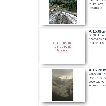
A l'embranche
l'autre côté
envahisseurs
A 15.6Km
D900 - Lieu-d
Accessibles 
Ponçon. Il se
A 16.2Km
Vallée du Ra
D'une hauteur
cette cathédr
située sur le