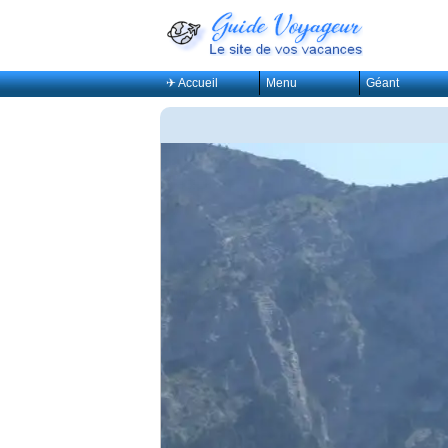
✈ Accueil
Menu
Géant