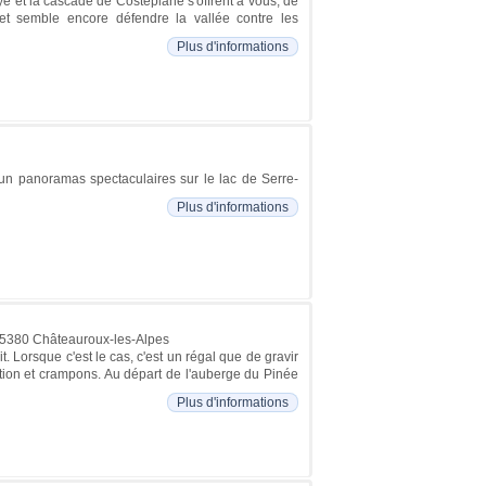
e et la cascade de Costeplane s'offrent à vous, de
 et semble encore défendre la vallée contre les
Plus d'informations
 un panoramas spectaculaires sur le lac de Serre-
Plus d'informations
05380 Châteauroux-les-Alpes
. Lorsque c'est le cas, c'est un régal que de gravir
action et crampons. Au départ de l'auberge du Pinée
Plus d'informations