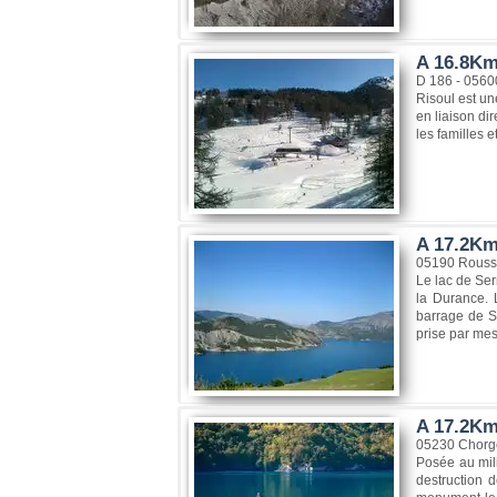
A 16.8Km
D 186 - 0560
Risoul est un
en liaison dir
les familles e
A 17.2Km
05190 Rouss
Le lac de Ser
la Durance. 
barrage de Se
prise par mes
A 17.2Km
05230 Chorg
Posée au mil
destruction 