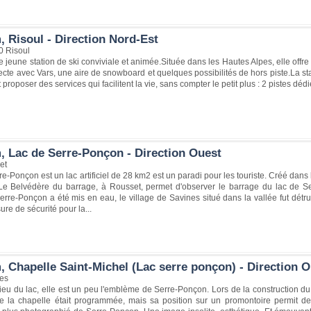
, Risoul - Direction Nord-Est
0 Risoul
e jeune station de ski conviviale et animée.Située dans les Hautes Alpes, elle offr
ecte avec Vars, une aire de snowboard et quelques possibilités de hors piste.La statio
t proposer des services qui facilitent la vie, sans compter le petit plus : 2 pistes déd
, Lac de Serre-Ponçon - Direction Ouest
et
re-Ponçon est un lac artificiel de 28 km2 est un paradi pour les touriste. Créé dans
Le Belvédère du barrage, à Rousset, permet d'observer le barrage du lac de Se
rre-Ponçon a été mis en eau, le village de Savines situé dans la vallée fut détru
ure de sécurité pour la...
, Chapelle Saint-Michel (Lac serre ponçon) - Direction 
es
ieu du lac, elle est un peu l'emblème de Serre-Ponçon. Lors de la construction d
de la chapelle était programmée, mais sa position sur un promontoire permit de