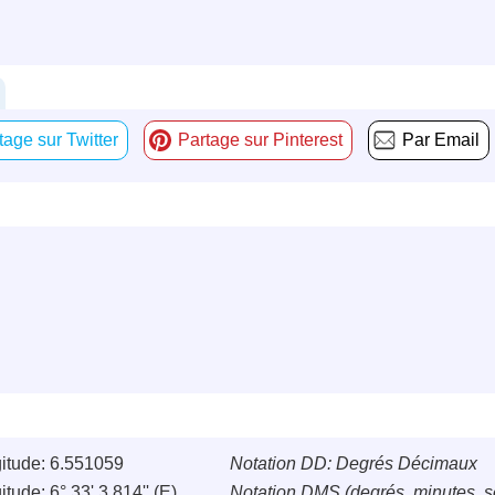
tage sur Twitter
Partage sur Pinterest
Par Email
itude: 6.551059
Notation DD: Degrés Décimaux
tude: 6° 33' 3.814'' (E)
Notation DMS (degrés, minutes, 