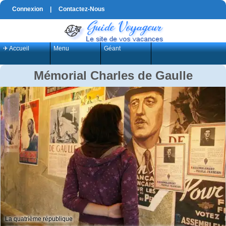
Connexion
|
Contactez-Nous
✈ Accueil
Menu
Géant
Mémorial Charles de Gaulle
La quatrième république