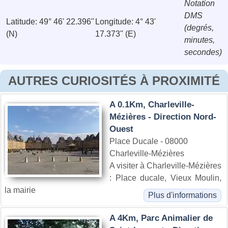
Notation
DMS
Latitude: 49° 46' 22.396''
Longitude: 4° 43'
(degrés,
(N)
17.373'' (E)
minutes,
secondes)
AUTRES CURIOSITÉS À PROXIMITÉ
A 0.1Km, Charleville-
Mézières - Direction Nord-
Ouest
Place Ducale - 08000
Charleville-Mézières
A visiter à Charleville-Mézières
: Place ducale, Vieux Moulin,
la mairie
Plus d'informations
A 4Km, Parc Animalier de