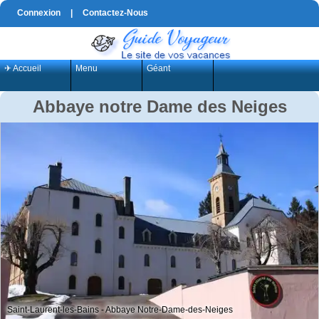
Connexion
|
Contactez-Nous
✈ Accueil
Menu
Géant
Abbaye notre Dame des Neiges
Saint-Laurent-les-Bains - Abbaye Notre-Dame-des-Neiges