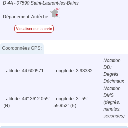
D 4A - 07590 Saint-Laurent-les-Bains
07
Département: Ardèche
Visualiser sur la carte
Coordonnées GPS:
Notation
DD:
Latitude: 44.600571
Longitude: 3.93332
Degrés
Décimaux
Notation
DMS
Latitude: 44° 36' 2.055''
Longitude: 3° 55'
(degrés,
(N)
59.952'' (E)
minutes,
secondes)