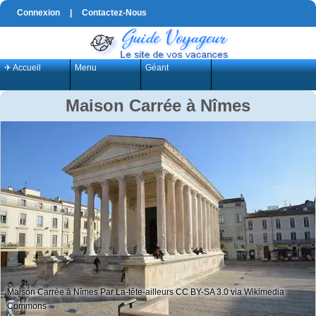
Connexion
|
Contactez-Nous
✈ Accueil
Menu
Géant
Maison Carrée à Nîmes
Maison Carrée à Nîmes Par La-tête-ailleurs CC BY-SA 3.0 via Wikimedia
Commons