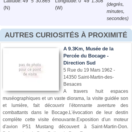
Latitude: 49° 5' 30.865''
Longitude: 0° 49' 1.308''
(degrés,
(N)
(W)
minutes,
secondes)
AUTRES CURIOSITÉS À PROXIMITÉ
A 9.3Km, Musée de la
Percée du Bocage -
Direction Sud
5 Rue du 19 Mars 1962 -
14350 Saint-Martin-des-
Besaces
A travers huit espaces
muséographiques et un vaste diorama, la visite guidée son
et lumière, fait découvrir l'étonnante aventure des
combattants dans le Bocage.L'évocation de leur destin
complète cette visite émouvante.Exposition d'un moteur
d'avion P51 Mustang découvert à Saint-Martin-Don.