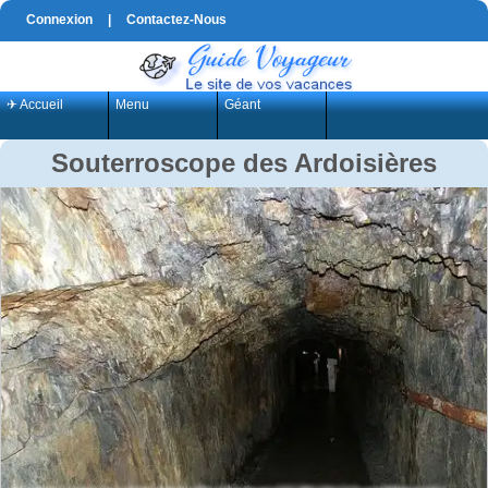
Connexion
|
Contactez-Nous
✈ Accueil
Menu
Géant
Souterroscope des Ardoisières