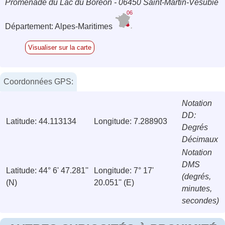
Promenade du Lac du Boréon - 06450 Saint-Martin-Vésubie
06
Département: Alpes-Maritimes
Visualiser sur la carte
Coordonnées GPS:
Notation
DD:
Latitude: 44.113134
Longitude: 7.288903
Degrés
Décimaux
Notation
DMS
Latitude: 44° 6' 47.281''
Longitude: 7° 17'
(degrés,
(N)
20.051'' (E)
minutes,
secondes)