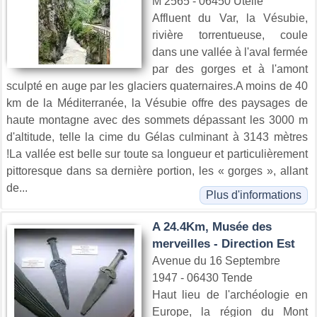
M 2565 - 06450 Utelle
Affluent du Var, la Vésubie,
rivière torrentueuse, coule
dans une vallée à l'aval fermée
par des gorges et à l'amont
sculpté en auge par les glaciers quaternaires.A moins de 40
km de la Méditerranée, la Vésubie offre des paysages de
haute montagne avec des sommets dépassant les 3000 m
d'altitude, telle la cime du Gélas culminant à 3143 mètres
!La vallée est belle sur toute sa longueur et particulièrement
pittoresque dans sa dernière portion, les « gorges », allant
de...
Plus d'informations
A 24.4Km, Musée des
merveilles - Direction Est
Avenue du 16 Septembre
1947 - 06430 Tende
Haut lieu de l'archéologie en
Europe, la région du Mont