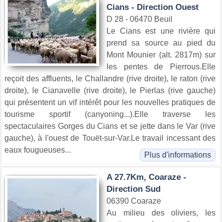
Cians - Direction Ouest
D 28 - 06470 Beuil
Le Cians est une rivière qui
prend sa source au pied du
Mont Mounier (alt. 2817m) sur
les pentes de Pierrous.Elle
reçoit des affluents, le Challandre (rive droite), le raton (rive
droite), le Cianavelle (rive droite), le Pierlas (rive gauche)
qui présentent un vif intérêt pour les nouvelles pratiques de
tourisme sportif (canyoning...).Elle traverse les
spectaculaires Gorges du Cians et se jette dans le Var (rive
gauche), à l'ouest de Touët-sur-Var.Le travail incessant des
eaux fougueuses...
Plus d'informations
A 27.7Km, Coaraze -
Direction Sud
06390 Coaraze
Au milieu des oliviers, les