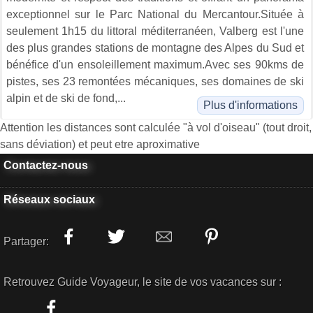
exceptionnel sur le Parc National du Mercantour.Située à
seulement 1h15 du littoral méditerranéen, Valberg est l'une
des plus grandes stations de montagne des Alpes du Sud et
bénéfice d'un ensoleillement maximum.Avec ses 90kms de
pistes, ses 23 remontées mécaniques, ses domaines de ski
alpin et de ski de fond,...
Plus d'informations
Attention les distances sont calculée "à vol d'oiseau" (tout droit,
sans déviation) et peut etre aproximative
Contactez-nous
Réseaux sociaux
Partager:
Retrouvez Guide Voyageur, le site de vos vacances sur :