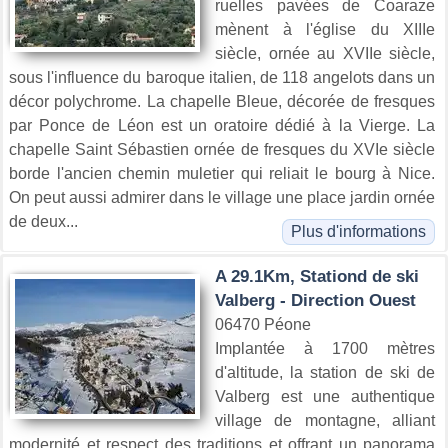
ruelles pavées de Coaraze
mènent à l'église du XIIIe
siècle, ornée au XVIIe siècle,
sous l'influence du baroque italien, de 118 angelots dans un
décor polychrome. La chapelle Bleue, décorée de fresques
par Ponce de Léon est un oratoire dédié à la Vierge. La
chapelle Saint Sébastien ornée de fresques du XVIe siècle
borde l'ancien chemin muletier qui reliait le bourg à Nice.
On peut aussi admirer dans le village une place jardin ornée
de deux...
Plus d'informations
A 29.1Km, Stationd de ski
Valberg - Direction Ouest
06470 Péone
Implantée à 1700 mètres
d'altitude, la station de ski de
Valberg est une authentique
village de montagne, alliant
modernité et respect des traditions et offrant un panorama