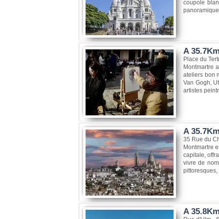
coupole blan
panoramique s
A 35.7Km,
Place du Tert
Montmartre a 
ateliers bon 
Van Gogh, Utr
artistes pein
A 35.7Km
35 Rue du Che
Montmartre es
capitale, off
vivre de nomb
pittoresques, 
A 35.8Km