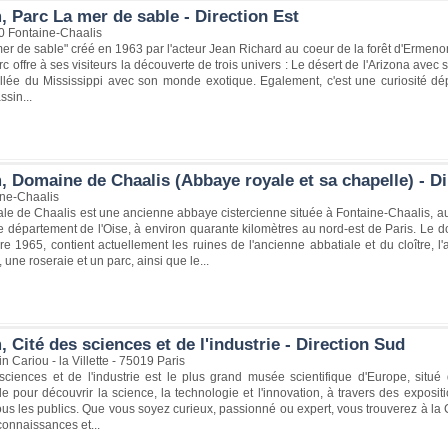
 Parc La mer de sable - Direction Est
0 Fontaine-Chaalis
er de sable" créé en 1963 par l'acteur Jean Richard au coeur de la forêt d'Ermenonv
c offre à ses visiteurs la découverte de trois univers : Le désert de l'Arizona av
llée du Mississippi avec son monde exotique. Egalement, c'est une curiosité dép
assin...
 Domaine de Chaalis (Abbaye royale et sa chapelle) - Di
ne-Chaalis
le de Chaalis est une ancienne abbaye cistercienne située à Fontaine-Chaalis, au 
e département de l'Oise, à environ quarante kilomètres au nord-est de Paris. Le 
e 1965, contient actuellement les ruines de l'ancienne abbatiale et du cloître, l
une roseraie et un parc, ainsi que le...
 Cité des sciences et de l'industrie - Direction Sud
n Cariou - la Villette - 75019 Paris
ciences et de l'industrie est le plus grand musée scientifique d'Europe, situé 
e pour découvrir la science, la technologie et l'innovation, à travers des exposi
us les publics. Que vous soyez curieux, passionné ou expert, vous trouverez à la Ci
 connaissances et...