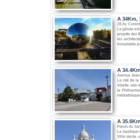
A 34Km, 
26 Av. Corenti
La géode est 
projette des 
les architec
inoxydable poli
A 34.4Km
Avenue Jean 
La cité de l
Villette, ell
la Philharmo
médiathèque,
A 35.6Km
Parvis du Sa
La basilique
XIXe siècle, 