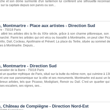
che et son dôme surmonté d'un lanternon lui confèrent une silhouette reconnais
ur la capitale depuis son parvis ou son...
 Montmartre - Place aux artistes - Direction Sud
re - 75018 Paris
attiré les artistes dès la fin du XIXe siècle, grâce à son charme pittoresque, s
marché. Parmi les artistes qui ont vécu ou travaillé à Montmartre, on peut citer Pi
illo, Dalí, Cocteau, Apollinaire et Prévert. La place du Tertre, située au sommet d
tres à Montmartre. Depuis...
, Montmartre - Direction Sud
valier de la Barre - 75018 Paris
t un quartier mythique de Paris, situé sur la butte du même nom, qui culmine à 130 m
rant une vue panoramique sur la ville et ses monuments. Montmartre est aussi un lieu
reux artistes, tels que Picasso, Modigliani, Renoir ou Dalí. C'est un quartier q
ses escaliers, ses vignes, ses...
, Château de Compiègne - Direction Nord-Est