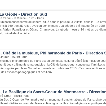
La Géode - Direction Sud
n Cariou - la Villette - 75019 Paris
un bâtiment en forme de sphère, situé dans le parc de la Villette, dans le 19e arr
films à 360°, en 3D relief, avec un son immersif. La géode a été inaugurée en 1985 
tes Adrien Fainsilber et Gérard Chamayou. La géode mesure 36 mètres de diamè
, qui reflètent le ciel et...
, Cité de la musique, Philharmonie de Paris - Direction 
Jaurès - 75019 Paris
a musique philharmonie de Paris est un complexe culturel dédié à la musique sou
e réunit deux bâtiments remarquables : la Cité de la musique, conçue par l'architec
nie, signée par Jean Nouvel et ouverte au public en 2015. Ces deux édifices ab
 des espaces pédagogiques et des lieux...
, La Basilique du Sacré-Coeur de Montmartre - Directio
cré-Cœur - 75018 Paris
 du Sacré-Cœur de Montmartre est un monument emblématique de Paris, situé au s
elle est dédiée au cœur de Jésus et témoigne de l'histoire religieuse et politique 