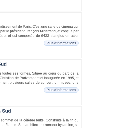
ondissement de Paris. C'est une salle de cinéma qui
par le président François Mitterrand, et conçue par
tre, et est composée de 6433 triangles en acier
Plus d'informations
Sud
s toutes ses formes. Située au cœur du parc de la
te Christian de Portzamparc et inaugurée en 1995, et
ritent plusieurs salles de concert, un musée, une
Plus d'informations
n Sud
ommet de la célèbre butte. Construite à la fin du
de la France. Son architecture romano-byzantine, sa