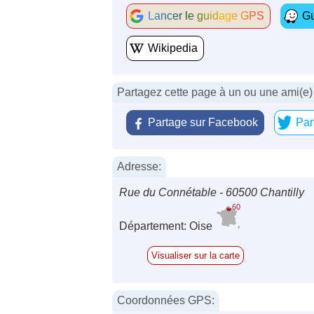
Lancer le guidage GPS
Gu
Wikipedia
Partagez cette page à un ou une ami(e)
Partage sur Facebook
Par
Adresse:
Rue du Connétable - 60500 Chantilly
60
Département: Oise
Visualiser sur la carte
Coordonnées GPS: