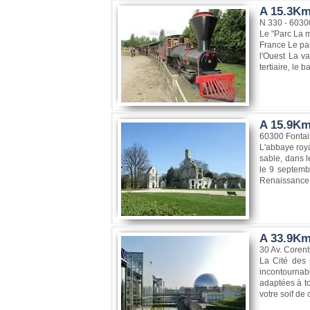
A 15.3Km,
N 330 - 6030
Le "Parc La m
France Le par
l'Ouest La va
tertiaire, le b
A 15.9Km,
60300 Fontai
L'abbaye roya
sable, dans l
le 9 septembr
Renaissance, 
A 33.9Km,
30 Av. Corenti
La Cité des s
incontournabl
adaptées à to
votre soif de