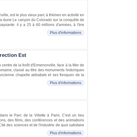
ille, est le plus vieux parc à thèmes en activité en
ec sa dune Le canyon du Colorado sur la conquête de
aysante. il y a 25 à 60 millions d'années, à l'ère
Plus d'informations
rection Est
centre de la forêt d'Ermenonville, face à la Mer de
domaine, classé au titre des monuments historiques
'ancienne chapelle abbatiale et ses fresques de la
Plus d'informations
dans le Parc de la Villette à Paris. C'est un lieu
tions, des films, des conférences et des animations
té des sciences et de l'industrie de quoi satisfaire
Plus d'informations