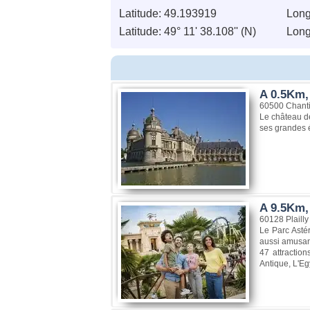
Latitude: 49.193919
Long
Latitude: 49° 11' 38.108'' (N)
Longi
A 0.5Km, 
60500 Chanti
Le château de
ses grandes é
A 9.5Km, 
60128 Plailly
Le Parc Astér
aussi amusant
47 attractio
Antique, L'Egy