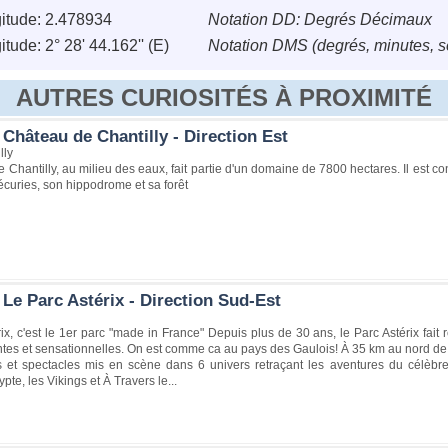
itude: 2.478934
Notation DD: Degrés Décimaux
tude: 2° 28' 44.162'' (E)
Notation DMS (degrés, minutes, 
AUTRES CURIOSITÉS À PROXIMITÉ
Château de Chantilly - Direction Est
lly
 Chantilly, au milieu des eaux, fait partie d'un domaine de 7800 hectares. Il est 
curies, son hippodrome et sa forêt
Le Parc Astérix - Direction Sud-Est
ix, c'est le 1er parc "made in France" Depuis plus de 30 ans, le Parc Astérix fait 
es et sensationnelles. On est comme ca au pays des Gaulois! À 35 km au nord de 
ns et spectacles mis en scène dans 6 univers retraçant les aventures du célèb
pte, les Vikings et À Travers le...