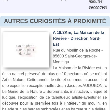
minutes,
secondes)
AUTRES CURIOSITÉS À PROXIMITÉ
A 18.3Km, La Maison de la
Rivière - Direction Nord-
Est
Rue du Moulin de la Roche -
85600 Saint-Georges-de-
Montaigu
La Maison de la Rivière est un
écrin naturel préservé de plus de 10 hectares où se mêlent
Art et Nature. Cette année, le site et son moulin accueillent
une exposition exceptionnelle : Jean-Jacques AUDUBON, «
Le Génie de la Nature ».Surprenante, instructive, unique et
ludique, l'exposition de ce talentueux artiste-aventurier se
découvre pour la première fois à l'intérieur du moulin, en
balade sur les berges ombragées et en barque sur la rivière.