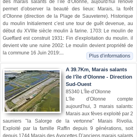
des marais salants de l'ïle d'Olonne, aujourd'hui rénové
permet d'observer la beauté des lieux: Marais, la forêt
d'Olonne (direction de la Plage de Sauveterre). Historique
du moulin Initialement c'est une tour de guêt devenue, au
début du XVIIIe siècle moulin à farine. 1703: Le moulin de
Gueffard est construit 1931: Fin d'exploitation du moulin. il
devient vite une ruine 2002: Le moulin devient propriété de
la commune 16 Juin 2019:...
Plus d'informations
A 39.7Km, Marais salants
de l'île d'Olonne - Direction
Sud-Ouest
85340 L'Île-d'Olonne
L'île d'Olonne compte
aujourd'hui, 3 marais salants:
Marais aux fèves exploité par 2
sauniers "la Salorge de la vertonne" Marais Rivolia.
Exploité par la famille Raffin depuis 9 générations, soit
depuis 1744 Marais des Avocettes D'anciens marais salants