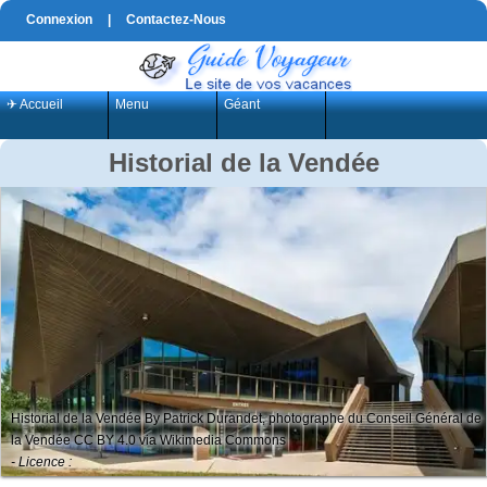
Connexion
|
Contactez-Nous
✈ Accueil
Menu
Géant
Historial de la Vendée
Historial de la Vendée By Patrick Durandet, photographe du Conseil Général de
la Vendée CC BY 4.0 via Wikimedia Commons
- Licence :