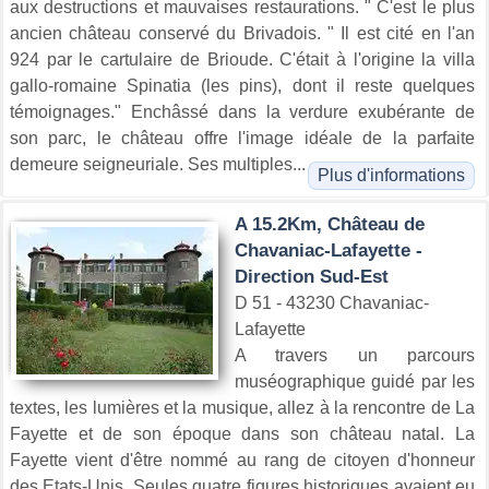
aux destructions et mauvaises restaurations. " C'est le plus
ancien château conservé du Brivadois. " Il est cité en l'an
924 par le cartulaire de Brioude. C'était à l'origine la villa
gallo-romaine Spinatia (les pins), dont il reste quelques
témoignages." Enchâssé dans la verdure exubérante de
son parc, le château offre l'image idéale de la parfaite
demeure seigneuriale. Ses multiples...
Plus d'informations
A 15.2Km, Château de
Chavaniac-Lafayette -
Direction Sud-Est
D 51 - 43230 Chavaniac-
Lafayette
A travers un parcours
muséographique guidé par les
textes, les lumières et la musique, allez à la rencontre de La
Fayette et de son époque dans son château natal. La
Fayette vient d'être nommé au rang de citoyen d'honneur
des Etats-Unis. Seules quatre figures historiques avaient eu