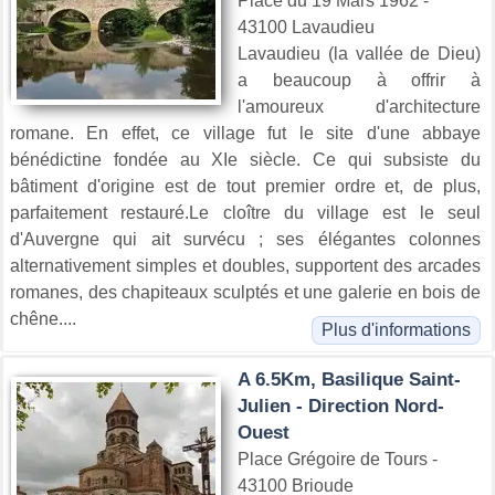
Place du 19 Mars 1962 -
43100 Lavaudieu
Lavaudieu (la vallée de Dieu)
a beaucoup à offrir à
l'amoureux d'architecture
romane. En effet, ce village fut le site d'une abbaye
bénédictine fondée au XIe siècle. Ce qui subsiste du
bâtiment d'origine est de tout premier ordre et, de plus,
parfaitement restauré.Le cloître du village est le seul
d'Auvergne qui ait survécu ; ses élégantes colonnes
alternativement simples et doubles, supportent des arcades
romanes, des chapiteaux sculptés et une galerie en bois de
chêne....
Plus d'informations
A 6.5Km, Basilique Saint-
Julien - Direction Nord-
Ouest
Place Grégoire de Tours -
43100 Brioude